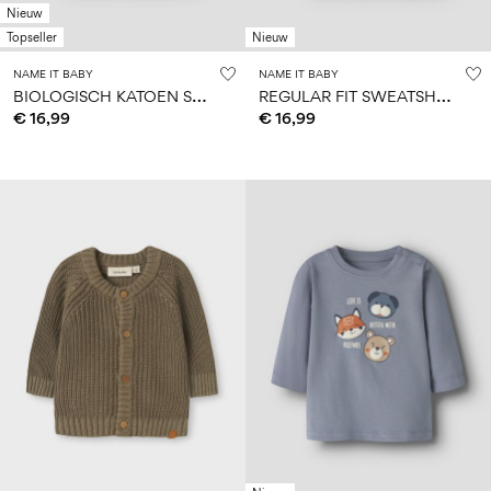
Nieuw
Topseller
Nieuw
NAME IT BABY
NAME IT BABY
B
IOLOGISCH KATOEN SWEATSHIRT
R
EGULAR FIT SWEATSHIRT
€ 16,99
€ 16,99