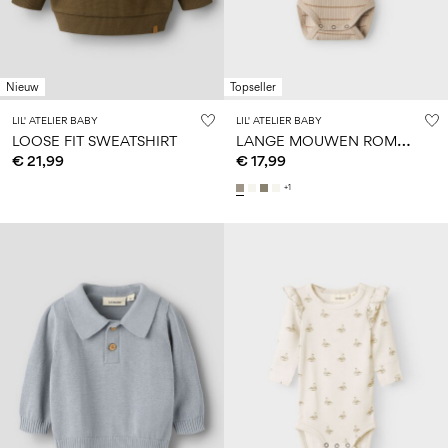
Nieuw
Topseller
LIL' ATELIER BABY
LIL' ATELIER BABY
L
ANGE MOUWEN ROMPER
LOOSE FIT SWEATSHIRT
€ 21,99
€ 17,99
+1