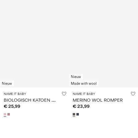
Nieuw
Nieuw
Made with wool
NAME IT BABY
NAME IT BABY
B
IOLOGISCH KATOEN GEBREID VEST
MERINO WOL ROMPER
€ 25,99
€ 23,99