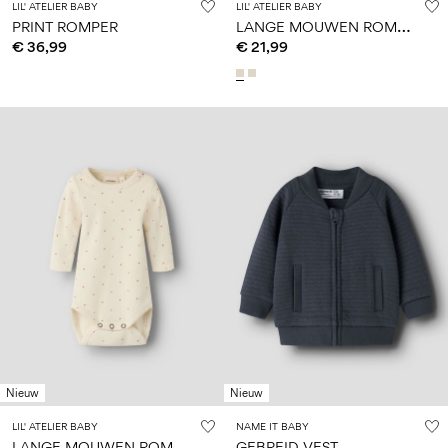
LIL' ATELIER BABY
LIL' ATELIER BABY
L
ANGE MOUWEN ROMPER
PRINT ROMPER
€ 36,99
€ 21,99
Nieuw
Nieuw
LIL' ATELIER BABY
NAME IT BABY
L
ANGE MOUWEN ROMPER
GEBREID VEST