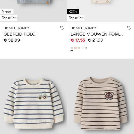
Nieuw
-20%
Topseller
Topseller
LIL' ATELIER BABY
LIL' ATELIER BABY
L
ANGE MOUWEN ROMPER
GEBREID POLO
€ 32,99
€ 17,55
€ 21,99
+1