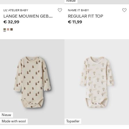
Nieuw
LIL' ATELIER BABY
NAME IT BABY
L
ANGE MOUWEN GEBREID VEST
REGULAR FIT TOP
€ 32,99
€ 11,99
Nieuw
Made with wool
Topseller