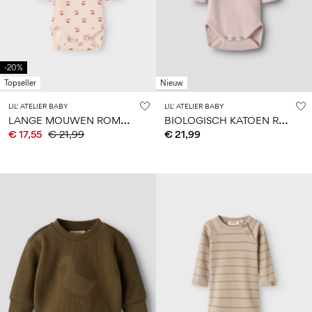
-20%
Topseller
Nieuw
LIL' ATELIER BABY
LIL' ATELIER BABY
L
ANGE MOUWEN ROMPER
B
IOLOGISCH KATOEN ROMPER
€ 17,55
€ 21,99
€ 21,99