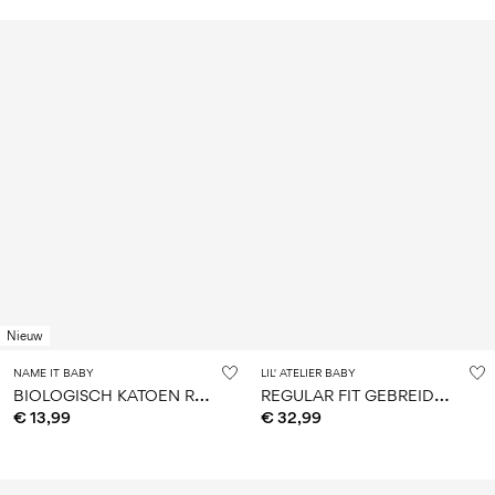
Nieuw
NAME IT BABY
LIL' ATELIER BABY
B
IOLOGISCH KATOEN ROMPER
R
EGULAR FIT GEBREIDE TRUI
€ 13,99
€ 32,99