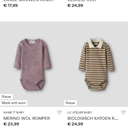
€ 17,99
€ 24,99
Nieuw
Made with wool
Nieuw
NAME IT BABY
LIL' ATELIER BABY
B
IOLOGISCH KATOEN ROMPER
MERINO WOL ROMPER
€ 23,99
€ 24,99