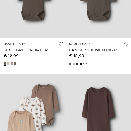
NAME IT BABY
NAME IT BABY
L
ANGE MOUWEN RIB ROMPER
RIBGEBREID ROMPER
€ 12,99
€ 12,99
+10