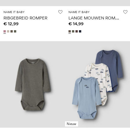
NAME IT BABY
NAME IT BABY
L
ANGE MOUWEN ROMPER
RIBGEBREID ROMPER
€ 12,99
€ 14,99
Nieuw