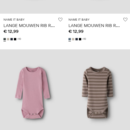
NAME IT BABY
NAME IT BABY
L
ANGE MOUWEN RIB ROMPER
L
ANGE MOUWEN RIB ROMPER
€ 12,99
€ 12,99
+10
+10