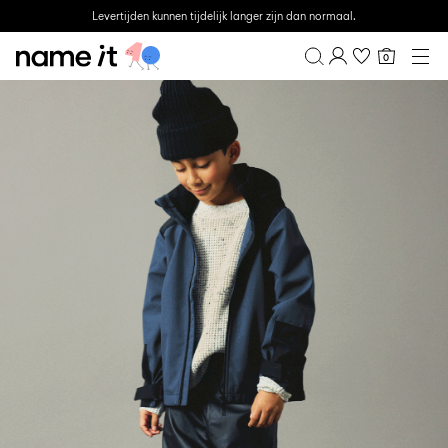
Levertijden kunnen tijdelijk langer zijn dan normaal.
0
BABY
0–18 MAANDEN
Overzicht
MINI
1½–8 JAAR
Bestelgeschiedenis
KIDS
Profiel
6–14 JAAR
Verlanglijstje
TEEN
FAQ
SALE
UITLOGGEN
ACTIVEWEAR
BRANDS
Approved
Back
Essentials
Lotto
Clogs
for
to
voor
Sport