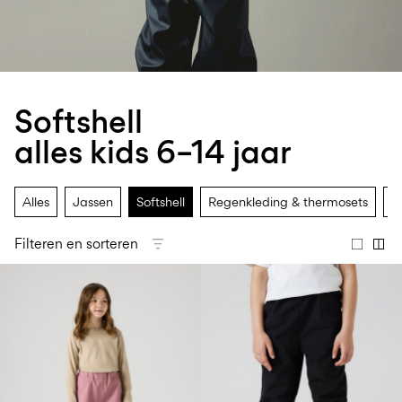
Maat
school
play
baby's
6–
27-
6–
1½–
0–
14
35
14
8
18
jaar
jaar
jaar
maanden
Softshell
Inloggen
alles kids 6–14 jaar
Heb
je
vragen?
Alles
Jassen
Softshell
Regenkleding & thermosets
S
Over
ons
Filteren en sorteren
Nederland
/
Nederlands