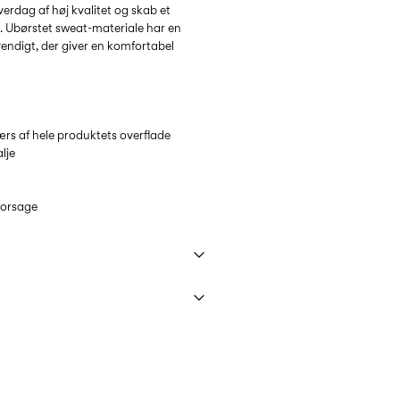
erdag af høj kvalitet og skab et
. Ubørstet sweat-materiale har en
vendigt, der giver en komfortabel
værs af hele produktets overflade
lje
orsage
40°C på skånsom vask
)
39,00 kr