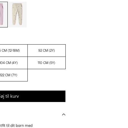
6 CM (12-18M)
92 CM (2Y)
104 CM (4Y)
110 CM (5Y)
122 CM (7Y)
øj til kurv
it til dit barn med