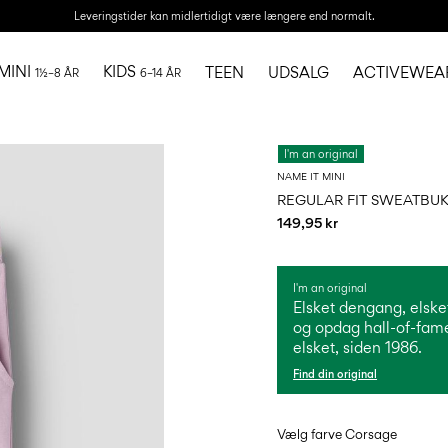
Leveringstider kan midlertidigt være længere end normalt.
MINI
KIDS
TEEN
UDSALG
ACTIVEWEA
1½–8 ÅR
6–14 ÅR
I'm an original
NAME IT MINI
REGULAR FIT SWEATBU
149,95 kr
I'm an original
Elsket dengang, elsket
og opdag hall-of-fame-
elsket, siden 1986.
Find din original
Vælg farve
Corsage