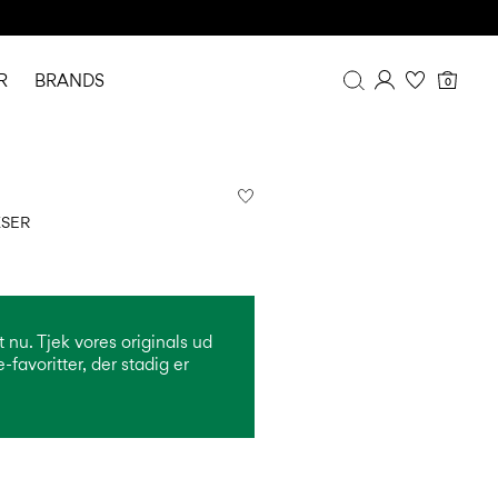
R
BRANDS
0
Overblik
Mine køb
Profil
KSER
Ønskeliste
FAQ
LOG AF
 nu. Tjek vores originals ud
favoritter, der stadig er