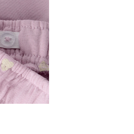
Stryges ved medium 
Hent ved service point (Po
Må ikke renses
Gratis fra
499,00 kr
Tørres på tørresnor
Hent ved service point (GL
Gratis fra
499,00 kr
Returnering & refunder