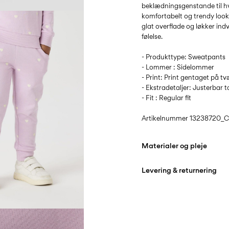
beklædningsgenstande til hv
komfortabelt og trendy look
glat overflade og løkker ind
følelse.
- Produkttype: Sweatpants
- Lommer : Sidelommer
- Print: Print gentaget på t
- Ekstradetaljer: Justerbar ta
- Fit : Regular fit
Artikelnummer
13238720_C
Materialer og pleje
Levering & returnering
Maskinvask på maks 
Må ikke bleges
Hjemmelevering (PostNord
Må ikke tørretumbles