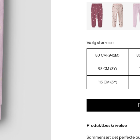
Vælg størrelse
80 CM (9-12M)
8
98 CM (3Y)
116 CM (6Y)
F
Produktbeskrivelse
Sammensæt det perfekte outf