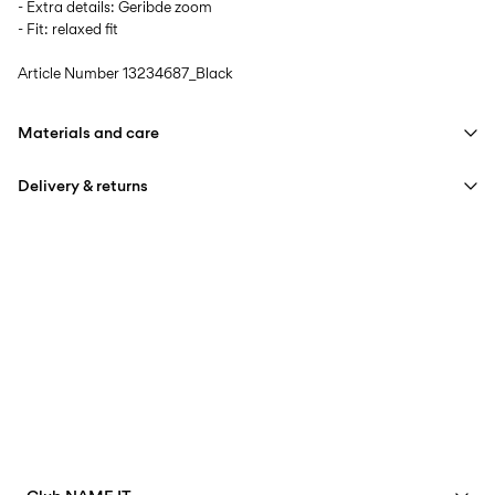
- Extra details: Geribde zoom
- Fit: relaxed fit
Article Number
13234687_Black
Materials and care
Delivery & returns
Machine wash at max 40°C under gentle wash programme
Do not bleach
Thuisbezorging (DHL)
€ 3,95
Do not tumble dry
Iron on medium heat settings
Ophalen bij afhaalpunt (DHL)
€ 3,95
Do not dry clean
Free from
€ 59,90
Line dry
Ophalen bij afhaalpunt(MONDIALRELAY)
€ 3,95
Free from
€ 59,90