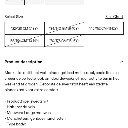
Select Size
Size Chart
122/128 CM (7-8Y)
134/140 CM (9-10Y)
146/152 CM (11-12Y)
158/164 CM (13-14Y)
170/176 CM (15-16Y)
Product description
Maak elke outfit net wat minder gekleed met casual, coole items en
creëer de perfecte look om doordeweeks of naar activiteiten in het
weekend te dragen. Geborstelde sweatstof heeft een zachte
binnenkant voor extra comfort.
- Producttype: sweatshirt
- Hals: ronde hals
- Mouwen: Lange mouwen
- Manchetten: geribde manchetten
- Type body: