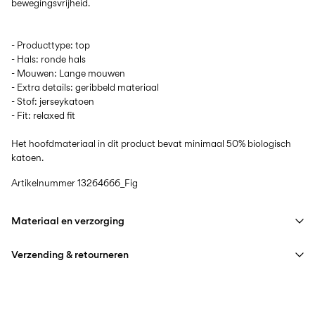
- Producttype: top
- Hals: ronde hals
- Mouwen: Lange mouwen
- Extra details: geribbeld materiaal
- Stof: jerseykatoen
- Fit: relaxed fit
Het hoofdmateriaal in dit product bevat minimaal 50% biologisch
katoen.
Artikelnummer
13264666_Fig
Materiaal en verzorging
Verzending & retourneren
Wasmachine met fijnwasprogramma op max. 40°C
Niet bleken
Thuisbezorging (DHL)
€ 3,95