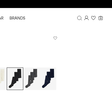
AR
BRANDS
0
Overzicht
Bestelgeschiedenis
Profiel
Verlanglijstje
FAQ
UITLOGGEN