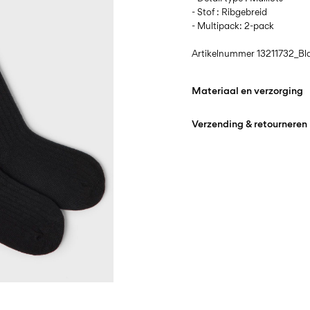
- Stof : Ribgebreid
- Multipack: 2-pack
Artikelnummer
13211732_Bl
Materiaal en verzorging
Verzending & retourneren
Wasmachine met fij
Niet bleken
Thuisbezorging (DHL)
Drogen in de droger 
Strijken op middelho
Ophalen bij afhaalpunt (D
Niet chemisch reinige
Gratis vanaf
€ 59,90
Ophalen bij afhaalpunt(