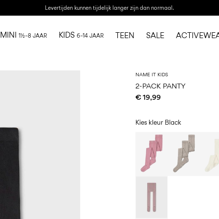
Levertijden kunnen tijdelijk langer zijn dan normaal.
MINI
KIDS
TEEN
SALE
ACTIVEWE
1½–8 JAAR
6–14 JAAR
NAME IT KIDS
2-PACK PANTY
€ 19,99
Kies kleur
Black