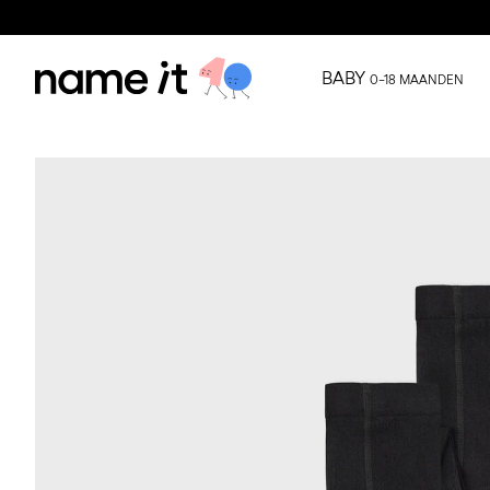
BABY
0–18 MAANDEN