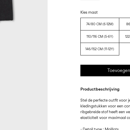
Kies maat
74/80 CM (6-12M)
86
110/116 CM (5-6Y)
122
146/152 CM (11-12Y)
Toevoegen
Productbeschrijving
Stel de perfecte outfit voor
kledingstukken voor een com
ribgebreide stof heeft een v
elasticiteit voor maximaal co
- Detail type : Maillots