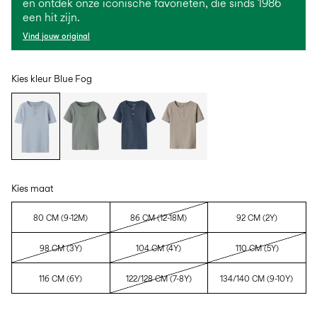
en ontdek onze iconische favorieten, die sinds 1986
een hit zijn.
Vind jouw original
Kies kleur
Blue Fog
Kies maat
80 CM (9-12M)
86 CM (12-18M)
92 CM (2Y)
98 CM (3Y)
104 CM (4Y)
110 CM (5Y)
116 CM (6Y)
122/128 CM (7-8Y)
134/140 CM (9-10Y)