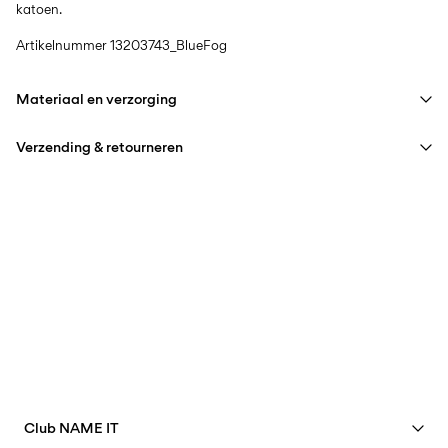
katoen.
Artikelnummer
13203743_BlueFog
Materiaal en verzorging
Verzending & retourneren
Wasmachine met fijnwasprogramma op max. 40°C
Niet bleken
Thuisbezorging (DHL)
€ 3,95
Niet drogen in de droger
Strijken op middelhoge temperatuur
Ophalen bij afhaalpunt (DHL)
€ 3,95
Niet chemisch reinigen
Gratis vanaf
€ 59,90
Hangend drogen in de schaduw
Ophalen bij afhaalpunt(MONDIALRELAY)
€ 3,95
Gratis vanaf
€ 59,90
Club NAME IT