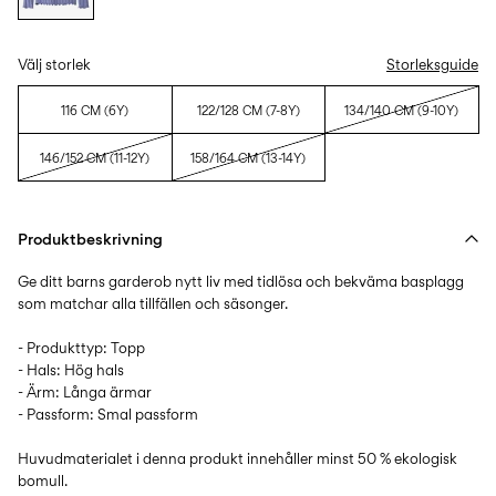
Välj storlek
Storleksguide
116 CM (6Y)
122/128 CM (7-8Y)
134/140 CM (9-10Y)
146/152 CM (11-12Y)
158/164 CM (13-14Y)
Produktbeskrivning
Ge ditt barns garderob nytt liv med tidlösa och bekväma basplagg
som matchar alla tillfällen och säsonger.
- Produkttyp: Topp
- Hals: Hög hals
- Ärm: Långa ärmar
- Passform: Smal passform
Huvudmaterialet i denna produkt innehåller minst 50 % ekologisk
bomull.