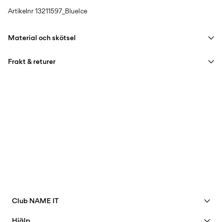
Artikelnr
13211597_BlueIce
Material och skötsel
Frakt & returer
Maskintvätt, max 40°C, skonsamt tvättprogram
Använd inte blekmedel
Hämta hos ombud (Bring)
45,00 kr
Torktumla inte
Gratis från
499,00 kr
Strykning låg temperatur Högsta temperatur 100°C
Kemtvätta inte
Hämta hos ombud (PostNord)
45,00 kr
Torka på lina
Gratis från
499,00 kr
Club NAME IT
Leveransalternativ
Se förmåner
Hjälp