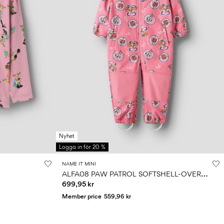
Nyhet
Logga in för 20 %
NAME IT MINI
A
LFA08 PAW PATROL SOFTSHELL-OVERALL
699,95 kr
Member price
559,96 kr