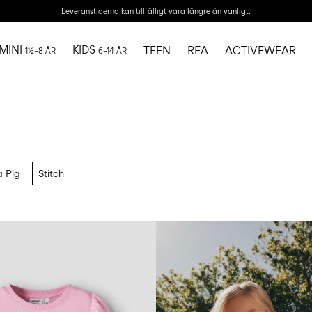
Leveranstiderna kan tillfälligt vara längre än vanligt.
MINI
KIDS
TEEN
REA
ACTIVEWEAR
1½–8 ÅR
6–14 ÅR
 Pig
Stitch