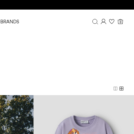
BRANDS
0
Översikt
Orderhistorik
Profil
Önskelista
FAQ
LOGGA UT