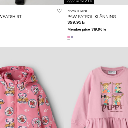
Logga in för 20 %
NAME IT MINI
WEATSHIRT
PAW PATROL KLÄNNING
399,95 kr
Member price
319,96 kr