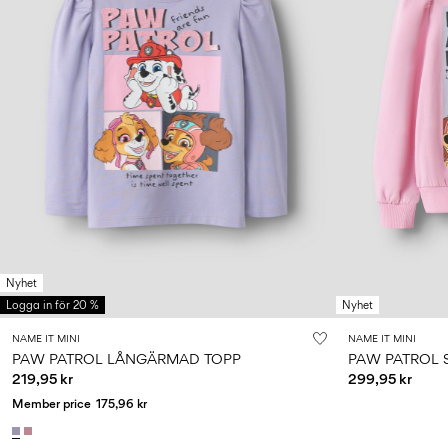
Nyhet
Logga in för 20 %
Nyhet
NAME IT MINI
NAME IT MINI
PAW PATROL LÅNGÄRMAD TOPP
PAW PATROL 
219,95 kr
299,95 kr
Member price
175,96 kr