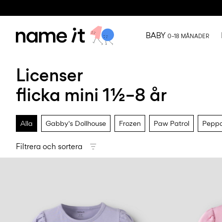
BABY
0–18 MÅNADER
Licenser
flicka mini 1½–8 år
Alla
Gabby's Dollhouse
Frozen
Paw Patrol
Peppa
Filtrera och sortera