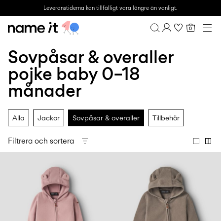
Leveranstiderna kan tillfälligt vara längre än vanligt.
0
BABY
0–18 MÅNADER
Sovpåsar & overaller
Översikt
MINI
1½–8 ÅR
Orderhistorik
pojke baby 0–18
KIDS
Profil
6–14 ÅR
månader
Önskelista
TEEN
FAQ
REA
LOGGA UT
Alla
Jackor
Sovpåsar & overaller
Tillbehör
ACTIVEWEAR
Filtrera och sortera
BRANDS
Approved
Back
Det
Lotto
Clogs
for
to
viktigaste
Sport