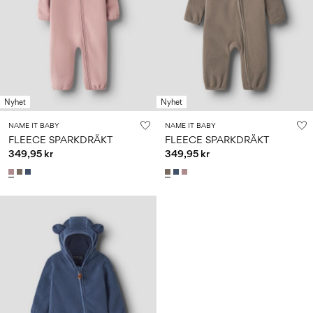
Storlek
school
play
för
6–
27-
bebisen
6–
1½–
14
35
14
8
0–
år
år
år
18
månader
Nyhet
Nyhet
Logga
in
NAME IT BABY
NAME IT BABY
FLEECE SPARKDRÄKT
FLEECE SPARKDRÄKT
Några
349,95 kr
349,95 kr
frågor?
Om
oss
Sverige
/
svenska