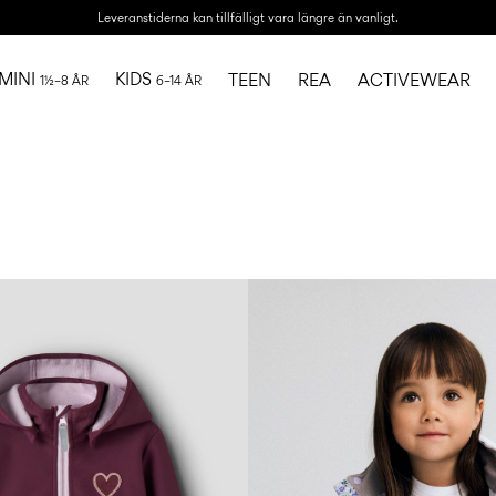
Leveranstiderna kan tillfälligt vara längre än vanligt.
MINI
KIDS
TEEN
REA
ACTIVEWEAR
1½–8 ÅR
6–14 ÅR