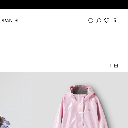
BRANDS
0
Översikt
Orderhistorik
Profil
Önskelista
FAQ
LOGGA UT