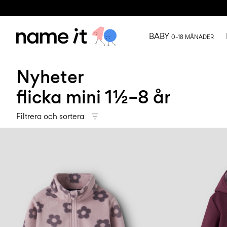
BABY
0–18 MÅNADER
Nyheter
flicka mini 1½–8 år
Filtrera och sortera