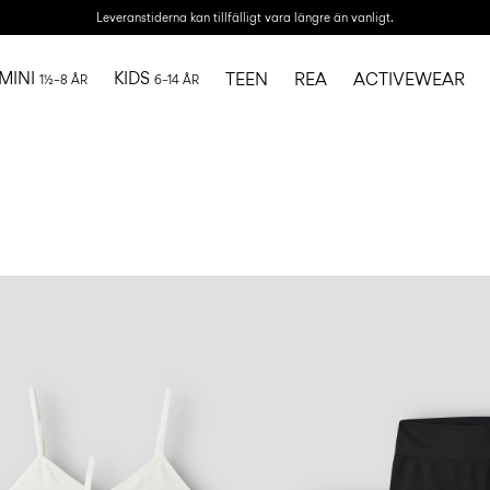
Leveranstiderna kan tillfälligt vara längre än vanligt.
MINI
KIDS
TEEN
REA
ACTIVEWEAR
1½–8 ÅR
6–14 ÅR