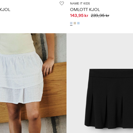
NAME IT KIDS
 KJOL
OMLOTT KJOL
143,95 kr
239,95 kr