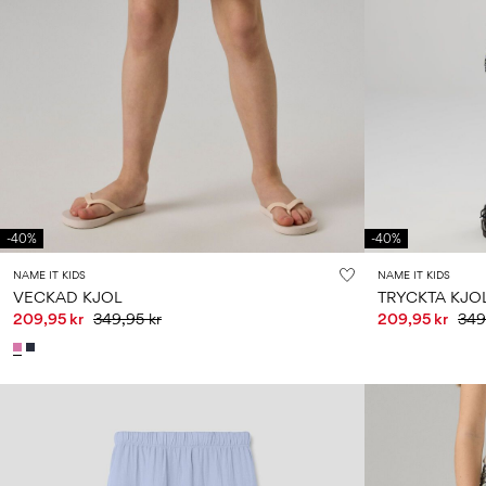
-40%
-40%
NAME IT KIDS
NAME IT KIDS
VECKAD KJOL
TRYCKTA KJO
209,95 kr
349,95 kr
209,95 kr
349