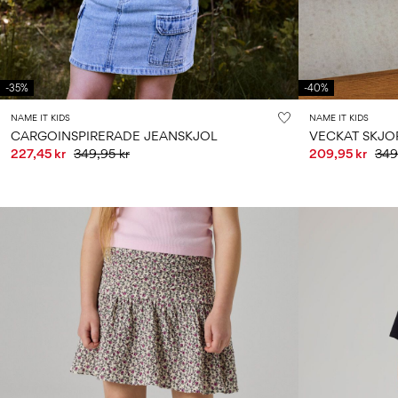
-35%
-40%
NAME IT KIDS
NAME IT KIDS
CARGOINSPIRERADE JEANSKJOL
VECKAT SKJO
227,45 kr
349,95 kr
209,95 kr
349