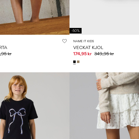
-50%
NAME IT KIDS
RTA
VECKAT KJOL
,95 kr
174,95 kr
349,95 kr