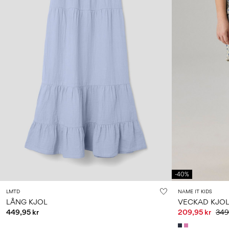
-40%
LMTD
NAME IT KIDS
LÅNG KJOL
VECKAD KJO
449,95 kr
209,95 kr
349