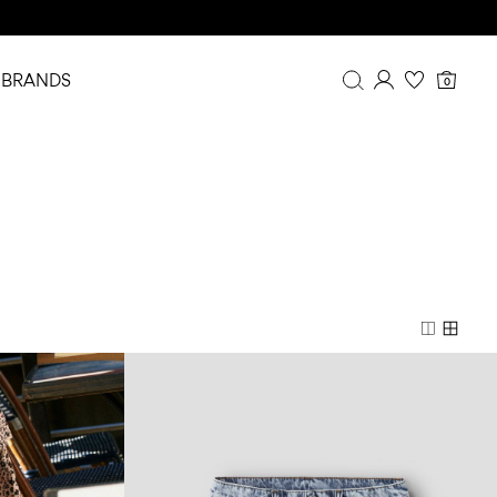
BRANDS
0
Overview
Purchases
Profile
Wishlist
FAQ
SIGN OUT