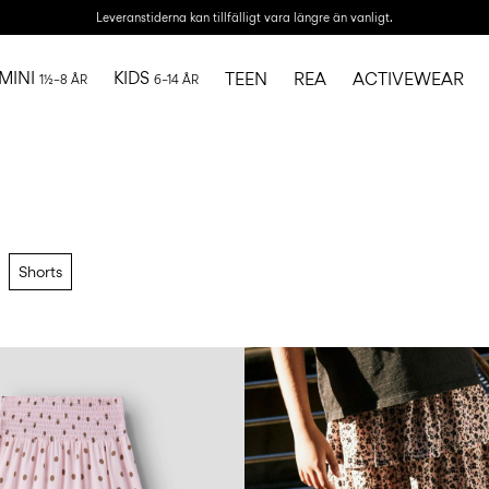
Leveranstiderna kan tillfälligt vara längre än vanligt.
MINI
KIDS
TEEN
REA
ACTIVEWEAR
1½–8 ÅR
6–14 ÅR
Shorts