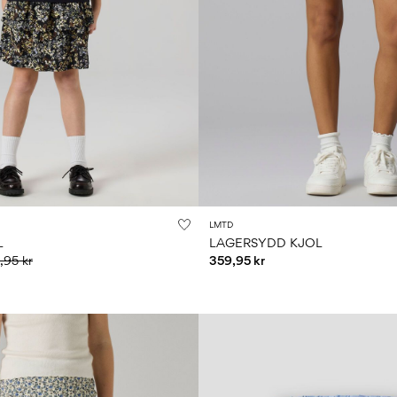
LMTD
L
LAGERSYDD KJOL
,95 kr
359,95 kr