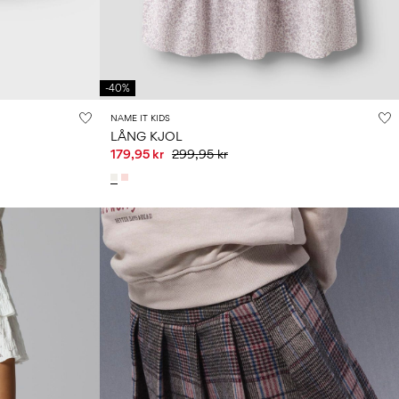
-40%
NAME IT KIDS
LÅNG KJOL
179,95 kr
299,95 kr