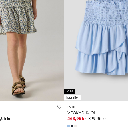
-20%
Topseller
LMTD
L
VECKAD KJOL
,95 kr
263,95 kr
329,95 kr