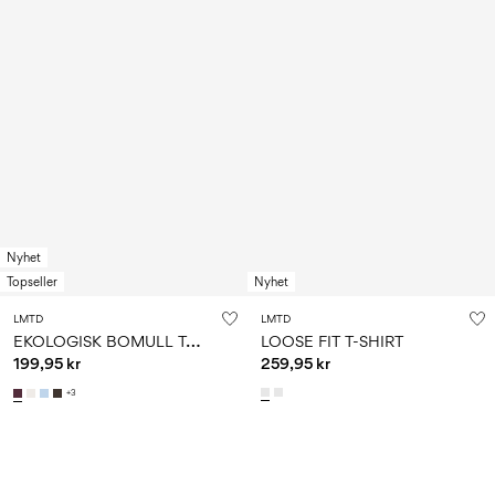
Nyhet
Topseller
Nyhet
LMTD
LMTD
E
KOLOGISK BOMULL TOPP
LOOSE FIT T-SHIRT
199,95 kr
259,95 kr
+3