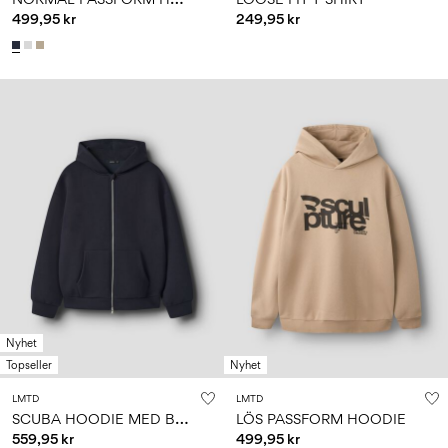
499,95 kr
249,95 kr
Nyhet
Topseller
Nyhet
LMTD
LMTD
S
CUBA HOODIE MED BLIXTLÅS
LÖS PASSFORM HOODIE
559,95 kr
499,95 kr