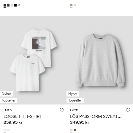
+1
Nyhet
Nyhet
Topseller
Topseller
LMTD
LMTD
L
ÖS PASSFORM SWEATSHIRT
LOOSE FIT T-SHIRT
259,95 kr
349,95 kr