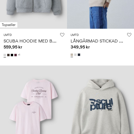
Topseller
LMTD
LMTD
S
CUBA HOODIE MED BLIXTLÅS
L
ÅNGÄRMAD STICKAD TRÖJA
559,95 kr
349,95 kr
+1