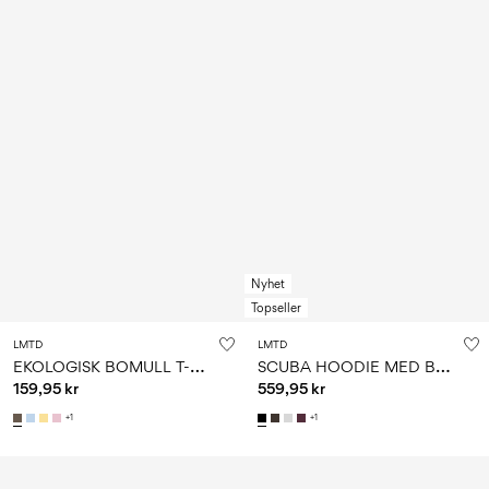
Nyhet
Topseller
LMTD
LMTD
E
KOLOGISK BOMULL T-SHIRT
S
CUBA HOODIE MED BLIXTLÅS
159,95 kr
559,95 kr
+1
+1