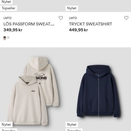
Nyhet
Topseller
Nyhet
LMTD
LMTD
L
ÖS PASSFORM SWEATSHIRT
TRYCKT SWEATSHIRT
349,95 kr
449,95 kr
Nyhet
Nyhet