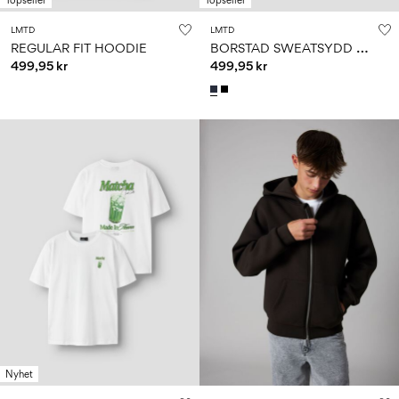
Topseller
Topseller
LMTD
LMTD
B
ORSTAD SWEATSYDD HOODIE MED BLIXTLÅS
REGULAR FIT HOODIE
499,95 kr
499,95 kr
Nyhet