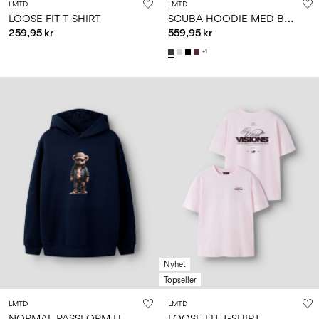
LMTD
LMTD
S
CUBA HOODIE MED BLIXTLÅS
LOOSE FIT T-SHIRT
259,95 kr
559,95 kr
+1
Nyhet
Topseller
LMTD
LMTD
N
ORMAL PASSFORM HOODIE
LOOSE FIT T-SHIRT