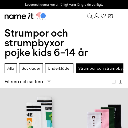
Leveranstiderna kan tillfälligt vara längre än vanligt.
0
BABY
0–18 MÅNADER
Strumpor och
Översikt
MINI
1½–8 ÅR
Orderhistorik
strumpbyxor
KIDS
Profil
6–14 ÅR
pojke kids 6–14 år
Önskelista
TEEN
FAQ
REA
LOGGA UT
Alla
Sovkläder
Underkläder
Strumpor och strumpbyxo
ACTIVEWEAR
Filtrera och sortera
BRANDS
Approved
Back
Det
Lotto
Clogs
for
to
viktigaste
Sport