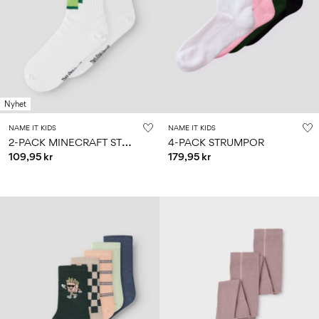
Storlek
school
play
för
6–
27-
bebisen
6–
1½–
14
35
14
8
0–
år
år
år
18
månader
Nyhet
Logga
in
NAME IT KIDS
NAME IT KIDS
2
-PACK MINECRAFT STRUMPOR
4-PACK STRUMPOR
Några
109,95 kr
179,95 kr
frågor?
Om
oss
Sverige
/
svenska