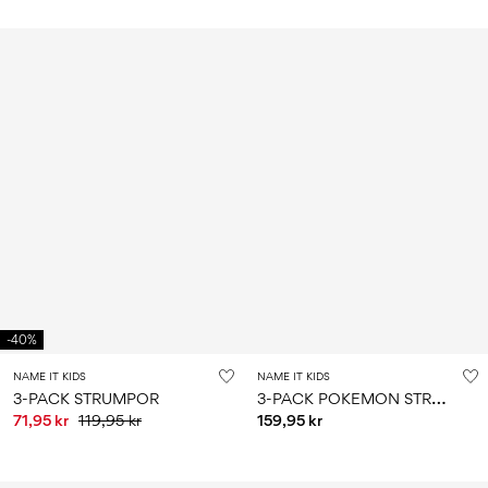
-40%
NAME IT KIDS
NAME IT KIDS
3
-PACK POKEMON STRUMPOR
3-PACK STRUMPOR
71,95 kr
119,95 kr
159,95 kr