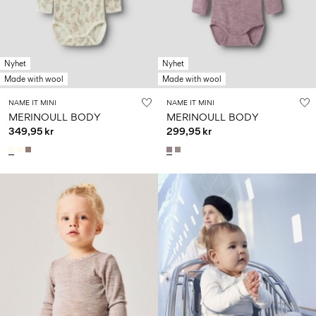
Storlek
school
play
för
6–
27-
bebisen
6–
1½–
14
35
14
8
0–
år
år
år
18
månader
Nyhet
Nyhet
Made with wool
Made with wool
NAME IT MINI
NAME IT MINI
Logga
MERINOULL BODY
MERINOULL BODY
in
349,95 kr
299,95 kr
Några
frågor?
Om
oss
Sverige
/
svenska