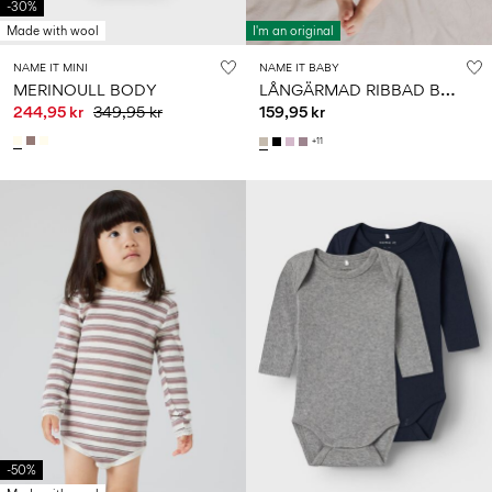
-30%
Made with wool
I'm an original
NAME IT MINI
NAME IT BABY
L
ÅNGÄRMAD RIBBAD BODY
MERINOULL BODY
244,95 kr
349,95 kr
159,95 kr
+11
-50%