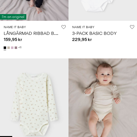
I'm an original
NAME IT BABY
NAME IT BABY
L
ÅNGÄRMAD RIBBAD BODY
3-PACK BASIC BODY
159,95 kr
229,95 kr
+11