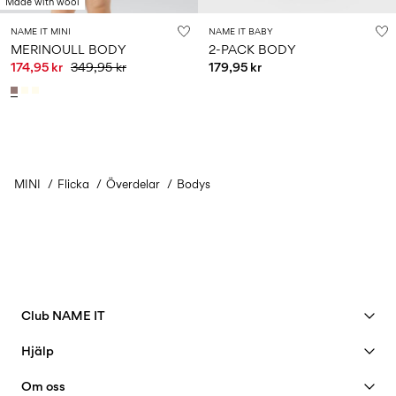
Made with wool
NAME IT MINI
NAME IT BABY
MERINOULL BODY
2-PACK BODY
174,95 kr
349,95 kr
179,95 kr
MINI
Flicka
Överdelar
Bodys
Club NAME IT
Se förmåner
Hjälp
Bli member
Kundservice
Om oss
Mitt konto