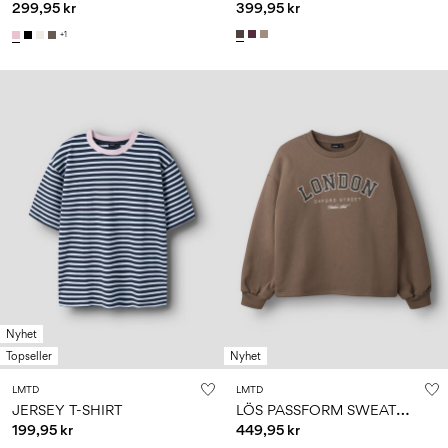
299,95 kr
399,95 kr
+1
Nyhet
Topseller
Nyhet
LMTD
LMTD
L
ÖS PASSFORM SWEATSHIRT
JERSEY T-SHIRT
199,95 kr
449,95 kr