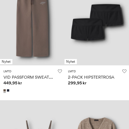
Nyhet
Nyhet
LMTD
LMTD
V
ID PASSFORM SWEATPANTS
2-PACK HIPSTERTROSA
449,95 kr
299,95 kr