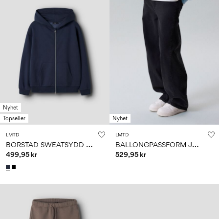
Nyhet
Topseller
Nyhet
LMTD
LMTD
B
ORSTAD SWEATSYDD HOODIE MED BLIXTLÅS
B
ALLONGPASSFORM JEANS
499,95 kr
529,95 kr