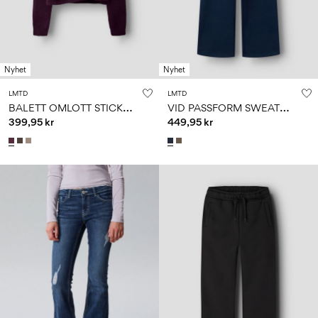
Nyhet
Nyhet
LMTD
LMTD
B
ALETT OMLOTT STICKAD TRÖJA
V
ID PASSFORM SWEATPANTS
399,95 kr
449,95 kr