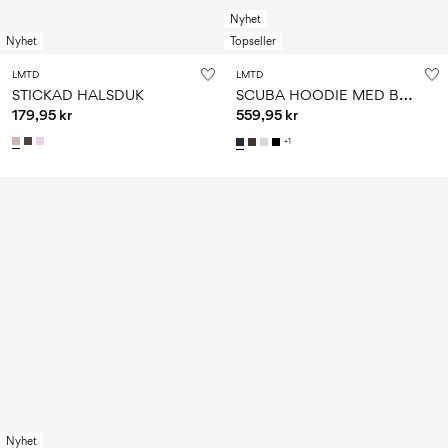
Nyhet
Nyhet
Topseller
LMTD
LMTD
S
CUBA HOODIE MED BLIXTLÅS
STICKAD HALSDUK
179,95 kr
559,95 kr
+1
Nyhet