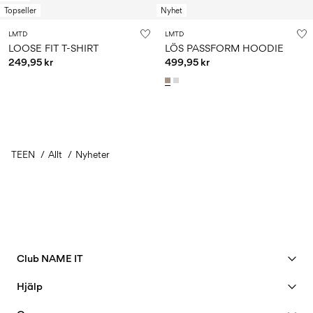
Topseller
Nyhet
LMTD
LMTD
LOOSE FIT T-SHIRT
LÖS PASSFORM HOODIE
249,95 kr
499,95 kr
TEEN
Allt
Nyheter
Du har sett 36 av 101 varor.
Läs in nästa
Club NAME IT
Se förmåner
Hjälp
Bli member
Kundservice