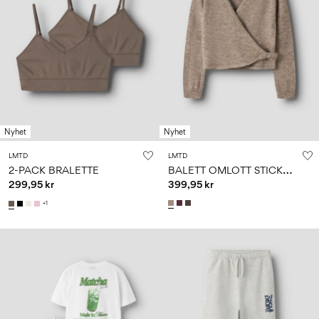
Nyhet
Nyhet
LMTD
LMTD
B
ALETT OMLOTT STICKAD TRÖJA
2-PACK BRALETTE
299,95 kr
399,95 kr
+1