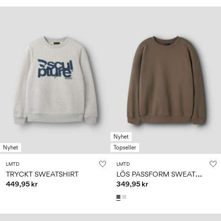
Nyhet
Nyhet
Topseller
LMTD
LMTD
L
ÖS PASSFORM SWEATSHIRT
TRYCKT SWEATSHIRT
449,95 kr
349,95 kr