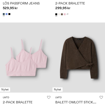
LÖS PASSFORM JEANS
2-PACK BRALETTE
529,95 kr
299,95 kr
+1
Nyhet
Nyhet
LMTD
LMTD
B
ALETT OMLOTT STICKAD TRÖJA
2-PACK BRALETTE