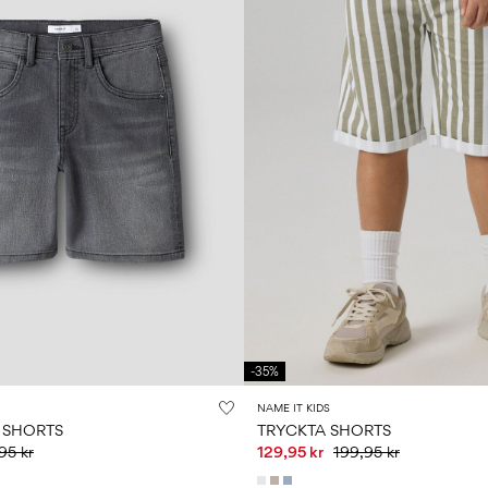
-35%
NAME IT KIDS
 SHORTS
TRYCKTA SHORTS
95 kr
129,95 kr
199,95 kr