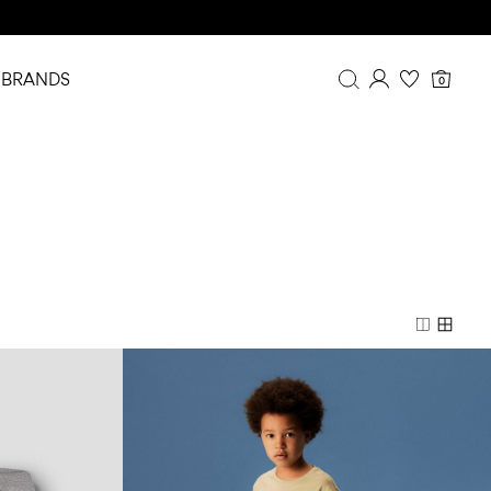
BRANDS
0
Overview
Purchases
Profile
Wishlist
FAQ
SIGN OUT