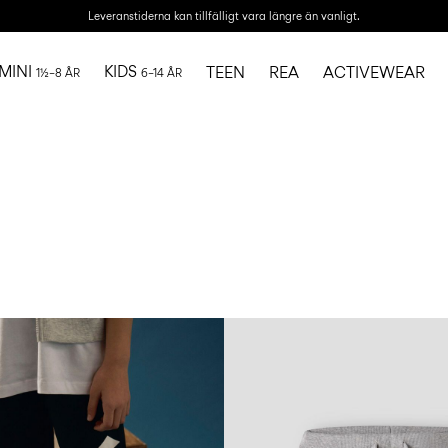
Leveranstiderna kan tillfälligt vara längre än vanligt.
MINI
KIDS
TEEN
REA
ACTIVEWEAR
1½–8 ÅR
6–14 ÅR