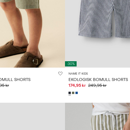
-30%
NAME IT KIDS
OMULL SHORTS
EKOLOGISK BOMULL SHORTS
95 kr
174,95 kr
249,95 kr