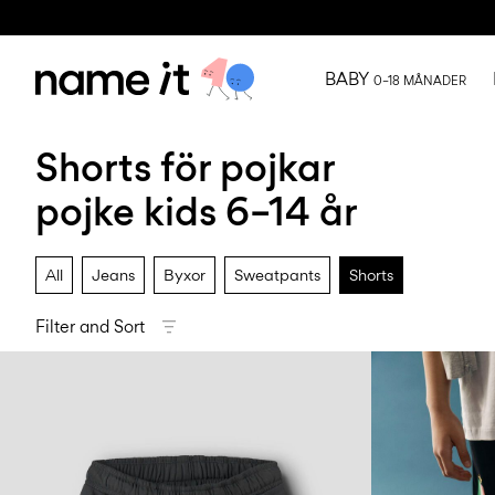
BABY
0–18 MÅNADER
Shorts för pojkar
pojke kids 6–14 år
All
Jeans
Byxor
Sweatpants
Shorts
Filter and Sort