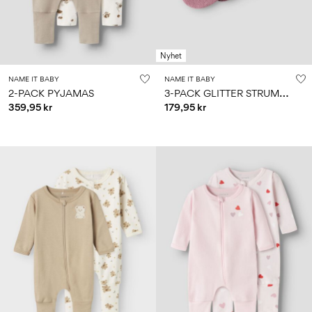
Storlek
school
play
för
6–
27-
bebisen
6–
1½–
14
35
14
8
0–
år
år
år
18
Nyhet
månader
NAME IT BABY
NAME IT BABY
3
-PACK GLITTER STRUMPOR
2-PACK PYJAMAS
359,95 kr
179,95 kr
Logga
in
Några
frågor?
Om
oss
Sverige
/
svenska