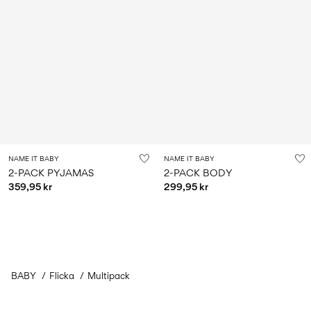
NAME IT BABY
NAME IT BABY
2-PACK PYJAMAS
2-PACK BODY
359,95 kr
299,95 kr
BABY
Flicka
Multipack
Du har sett 24 av 86 varor.
Läs in nästa