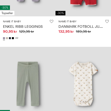
-30%
Topseller
-30%
NAME IT BABY
NAME IT BABY
D
ANMARK FOTBOLL JUMPSUIT
ENKEL RIBB LEGGINGS
90,95 kr
129,95 kr
132,95 kr
189,95 kr
+22