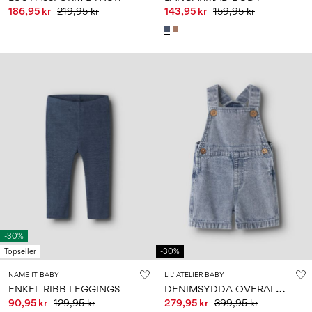
186,95 kr
219,95 kr
143,95 kr
159,95 kr
-30%
Topseller
-30%
NAME IT BABY
LIL' ATELIER BABY
D
ENIMSYDDA OVERALLER
ENKEL RIBB LEGGINGS
90,95 kr
129,95 kr
279,95 kr
399,95 kr