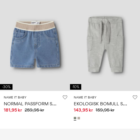
-30%
-10%
NAME IT BABY
NAME IT BABY
N
ORMAL PASSFORM SHORTS
E
KOLOGISK BOMULL SWEATPANTS
181,95 kr
259,95 kr
143,95 kr
159,95 kr