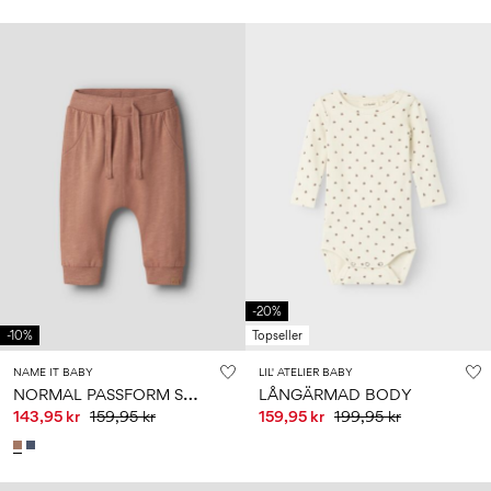
-20%
-10%
Topseller
NAME IT BABY
LIL' ATELIER BABY
N
ORMAL PASSFORM SWEATPANTS
LÅNGÄRMAD BODY
143,95 kr
159,95 kr
159,95 kr
199,95 kr