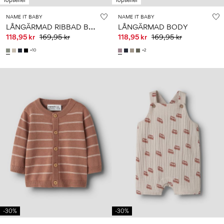
Topseller
Topseller
NAME IT BABY
NAME IT BABY
L
ÅNGÄRMAD RIBBAD BODY
LÅNGÄRMAD BODY
118,95 kr
169,95 kr
118,95 kr
169,95 kr
+10
+2
-30%
-30%