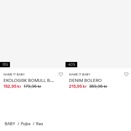
-15%
-40%
NAME IT BABY
NAME IT BABY
E
KOLOGISK BOMULL BYXOR
DENIM BOLERO
152,95 kr
179,95 kr
215,95 kr
359,95 kr
BABY
Pojke
Rea
You have seen 24 of 117 articles.