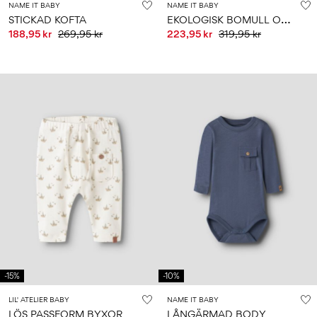
NAME IT BABY
NAME IT BABY
E
KOLOGISK BOMULL OVERALLER
STICKAD KOFTA
188,95 kr
269,95 kr
223,95 kr
319,95 kr
-15%
-10%
LIL' ATELIER BABY
NAME IT BABY
LÖS PASSFORM BYXOR
LÅNGÄRMAD BODY