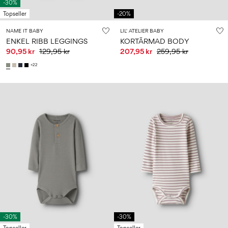
-30%
Topseller
-20%
NAME IT BABY
LIL' ATELIER BABY
ENKEL RIBB LEGGINGS
KORTÄRMAD BODY
90,95 kr
129,95 kr
207,95 kr
259,95 kr
+22
-30%
-30%