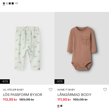
+22
-40%
-30%
LIL' ATELIER BABY
NAME IT BABY
LÖS PASSFORM BYXOR
LÅNGÄRMAD BODY
113,95 kr
189,95 kr
111,95 kr
159,95 kr