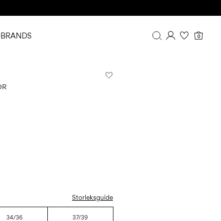
BRANDS
0
Översikt
Orderhistorik
OR
Profil
Önskelista
FAQ
LOGGA UT
Storleksguide
34/36
37/39