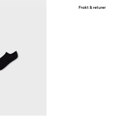
Frakt & returer
Maskintvätt, max 40°
Använd inte blekmede
Hämta hos ombud (Bring)
Torktumla på låg vär
Gratis från
499,00 kr
Strykjärn på medelhö
Kemtvätta inte
Hämta hos ombud (PostNo
Gratis från
499,00 kr