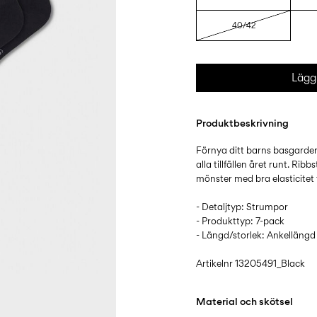
40/42
Lägg 
Produktbeskrivning
Förnya ditt barns basgarde
alla tillfällen året runt. Ribb
mönster med bra elasticitet 
- Detaljtyp: Strumpor
- Produkttyp: 7-pack
- Längd/storlek: Ankellängd
Artikelnr
13205491_Black
Material och skötsel