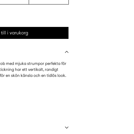
till i varukorg
rob med mjuka strumpor perfekta för
stickning har ett vertikalt, randigt
för en skön känsla och en tidlös look.