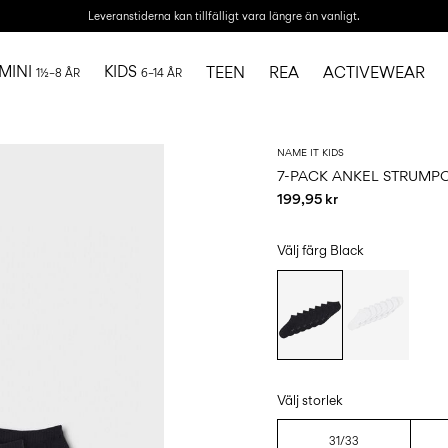
Leveranstiderna kan tillfälligt vara längre än vanligt.
MINI
KIDS
TEEN
REA
ACTIVEWEAR
1½–8 ÅR
6–14 ÅR
NAME IT KIDS
7-PACK ANKEL STRUMP
199,95 kr
Välj färg
Black
Välj storlek
31/33