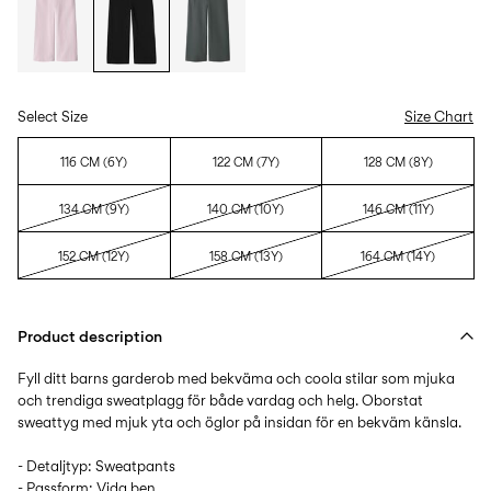
Select Size
Size Chart
116 CM (6Y)
122 CM (7Y)
128 CM (8Y)
134 CM (9Y)
140 CM (10Y)
146 CM (11Y)
152 CM (12Y)
158 CM (13Y)
164 CM (14Y)
Product description
Fyll ditt barns garderob med bekväma och coola stilar som mjuka
och trendiga sweatplagg för både vardag och helg. Oborstat
sweattyg med mjuk yta och öglor på insidan för en bekväm känsla.
- Detaljtyp: Sweatpants
- Passform: Vida ben