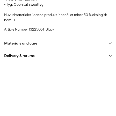
- Tyg: Oborstat sweattyg
Huvudmaterialet i denna produkt innehåller minst 50 % ekologisk
bomull.
Article Number
13225051_Black
Materials and care
Delivery & returns
Machine wash at max 40°C under gentle wash programme
Do not bleach
Hämta hos ombud (Bring)
45,00 kr
Tumble dry on low heat settings
Free from
499,00 kr
Iron on medium heat settings
Do not dry clean
Hämta hos ombud (PostNord)
45,00 kr
Free from
499,00 kr