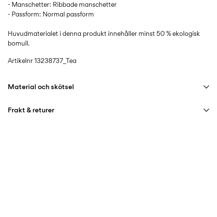
- Manschetter: Ribbade manschetter
- Passform: Normal passform
Huvudmaterialet i denna produkt innehåller minst 50 % ekologisk
bomull.
Artikelnr
13238737_Tea
Material och skötsel
Frakt & returer
Maskintvätt, max 40°C, skonsamt tvättprogram
Använd inte blekmedel
Hämta hos ombud (Bring)
45,00 kr
Strykjärn på medelhög värme
Gratis från
499,00 kr
Kemtvätta inte
Hämta hos ombud (PostNord)
45,00 kr
Gratis från
499,00 kr