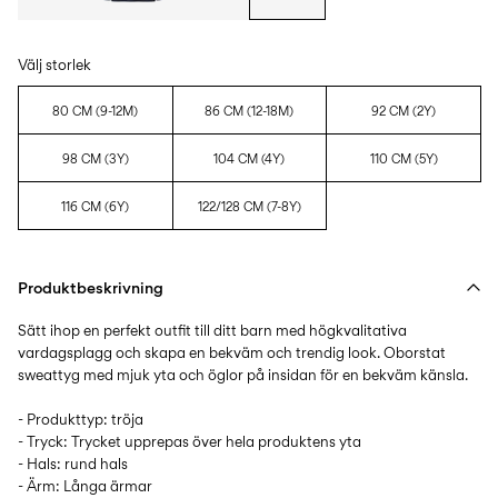
Välj storlek
80 CM (9-12M)
86 CM (12-18M)
92 CM (2Y)
98 CM (3Y)
104 CM (4Y)
110 CM (5Y)
116 CM (6Y)
122/128 CM (7-8Y)
Produktbeskrivning
Sätt ihop en perfekt outfit till ditt barn med högkvalitativa
vardagsplagg och skapa en bekväm och trendig look. Oborstat
sweattyg med mjuk yta och öglor på insidan för en bekväm känsla.
- Produkttyp: tröja
- Tryck: Trycket upprepas över hela produktens yta
- Hals: rund hals
- Ärm: Långa ärmar