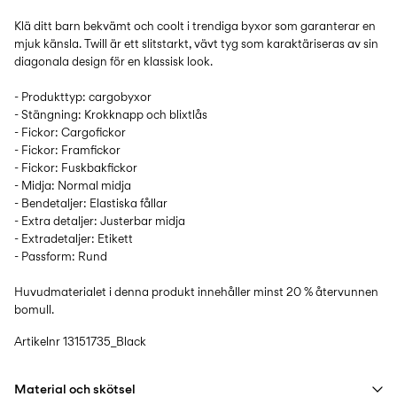
Klä ditt barn bekvämt och coolt i trendiga byxor som garanterar en
mjuk känsla. Twill är ett slitstarkt, vävt tyg som karaktäriseras av sin
diagonala design för en klassisk look.
- Produkttyp: cargobyxor
- Stängning: Krokknapp och blixtlås
- Fickor: Cargofickor
- Fickor: Framfickor
- Fickor: Fuskbakfickor
- Midja: Normal midja
- Bendetaljer: Elastiska fållar
- Extra detaljer: Justerbar midja
- Extradetaljer: Etikett
- Passform: Rund
Huvudmaterialet i denna produkt innehåller minst 20 % återvunnen
bomull.
Artikelnr
13151735_Black
Material och skötsel