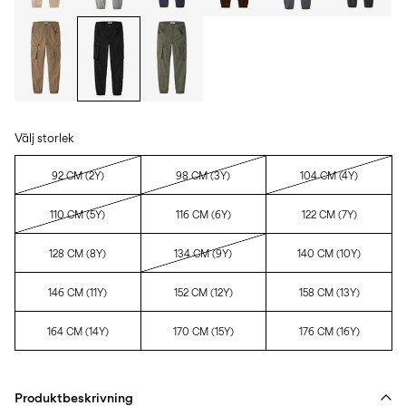
Välj storlek
92 CM (2Y)
98 CM (3Y)
104 CM (4Y)
110 CM (5Y)
116 CM (6Y)
122 CM (7Y)
128 CM (8Y)
134 CM (9Y)
140 CM (10Y)
146 CM (11Y)
152 CM (12Y)
158 CM (13Y)
164 CM (14Y)
170 CM (15Y)
176 CM (16Y)
Produktbeskrivning