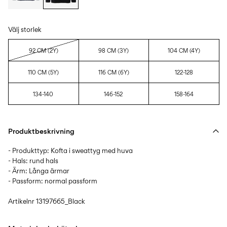
Välj storlek
92 CM (2Y)
98 CM (3Y)
104 CM (4Y)
110 CM (5Y)
116 CM (6Y)
122-128
134-140
146-152
158-164
Produktbeskrivning
- Produkttyp: Kofta i sweattyg med huva
- Hals: rund hals
- Ärm: Långa ärmar
- Passform: normal passform
Artikelnr
13197665_Black