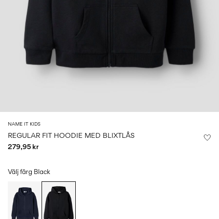
Storlek
school
play
för
6–
27-
bebisen
6–
1½–
14
35
14
8
0–
år
år
år
18
månader
Logga
in
Några
frågor?
NAME IT KIDS
Om
REGULAR FIT HOODIE MED BLIXTLÅS
oss
279,95 kr
Sverige
/
svenska
Välj färg
Black