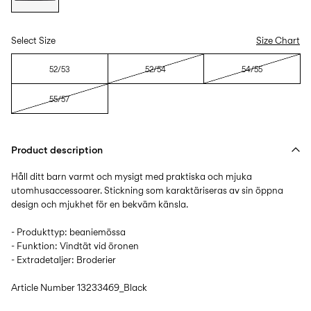
Select Size
Size Chart
52/53
52/54
54/55
55/57
Product description
Håll ditt barn varmt och mysigt med praktiska och mjuka
utomhusaccessoarer. Stickning som karaktäriseras av sin öppna
design och mjukhet för en bekväm känsla.
- Produkttyp: beaniemössa
- Funktion: Vindtät vid öronen
- Extradetaljer: Broderier
Article Number
13233469_Black