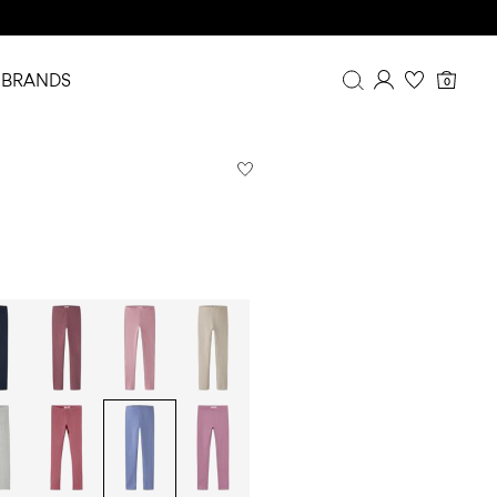
BRANDS
0
Overview
Purchases
Profile
Wishlist
FAQ
SIGN OUT