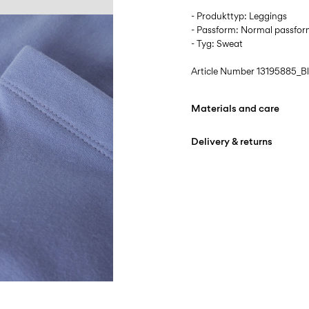
- Produkttyp: Leggings
- Passform: Normal passfo
- Tyg: Sweat
Article Number
13195885_Bl
Materials and care
Delivery & returns
Machine wash at max
Do not bleach
Hämta hos ombud (Bring)
Do not tumble dry
Free from
499,00 kr
Iron on medium heat s
Do not dry clean
Hämta hos ombud (PostNo
Line dry
Free from
499,00 kr