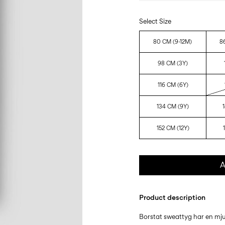
Select Size
80 CM (9-12M)
8
98 CM (3Y)
116 CM (6Y)
134 CM (9Y)
152 CM (12Y)
A
Product description
Borstat sweattyg har en mju