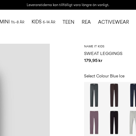
Leveranstiderna kan tillfälligt vara längre än vanligt.
MINI
KIDS
TEEN
REA
ACTIVEWEAR
1½–8 ÅR
6–14 ÅR
NAME IT KIDS
SWEAT LEGGINGS
179,95 kr
Select Colour
Blue Ice