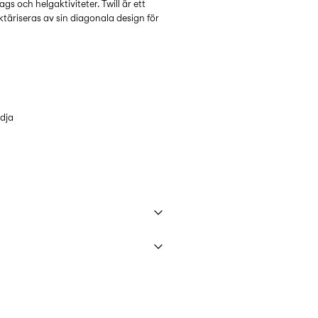
dags och helgaktiviteter. Twill är ett
aktäriseras av sin diagonala design för
idja
m
 maskin, kort centrifugeringscykel på
45,00 kr
l