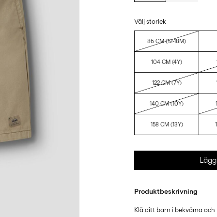
Välj storlek
86 CM (12-18M)
104 CM (4Y)
122 CM (7Y)
140 CM (10Y)
158 CM (13Y)
Lägg 
Produktbeskrivning
Klä ditt barn i bekväma oc