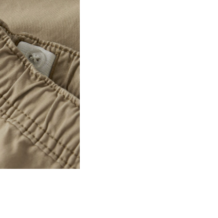
Torktumla inte
Strykjärn på medelhö
Hämta hos ombud (PostNo
Kemtvätta inte
Gratis från
Torka på lina
499,00 kr