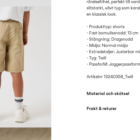
rörelsefrihet, perfekt till var
slitstarkt, vävt tyg som kar
en klassisk look.
- Produkttyp: shorts
- Fast bomullssnodd: 13 cm
- Stängning: Dragsnodd
- Midja: Normal midja
- Extradetaljer: Justerbar m
- Tyg: Twill
- PassforM: Joggerpassfor
Artikelnr
13240358_Twill
Material och skötsel
Frakt & returer
Maskintvätt, halvfylld
40°C
Hämta hos ombud (Bring)
Använd inte blekmede
Gratis från
499,00 kr