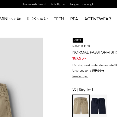
Leveranstiderna kan tillfälligt vara längre än vanligt.
MINI
KIDS
TEEN
REA
ACTIVEWEAR
1½–8 ÅR
6–14 ÅR
-30%
NAME IT KIDS
NORMAL PASSFORM SH
167,95 kr
Lägsta priset under de senaste 
Ursprungspris
239,95 kr
Prisdetaljer
Välj färg
Twill