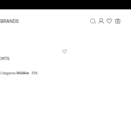
BRANDS
0
Översikt
Orderhistorik
Profil
ORTS
Önskelista
FAQ
30 dagarna
191,95 kr
-13%
LOGGA UT