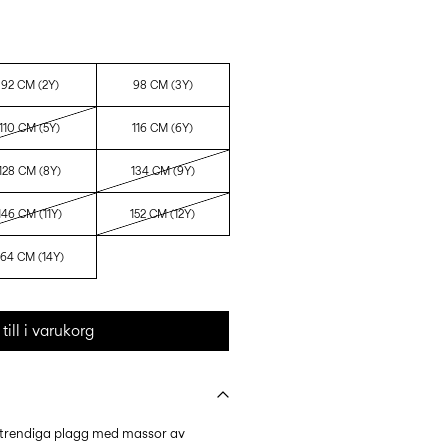
92 CM (2Y)
98 CM (3Y)
110 CM (5Y)
116 CM (6Y)
128 CM (8Y)
134 CM (9Y)
146 CM (11Y)
152 CM (12Y)
164 CM (14Y)
till i varukorg
h trendiga plagg med massor av