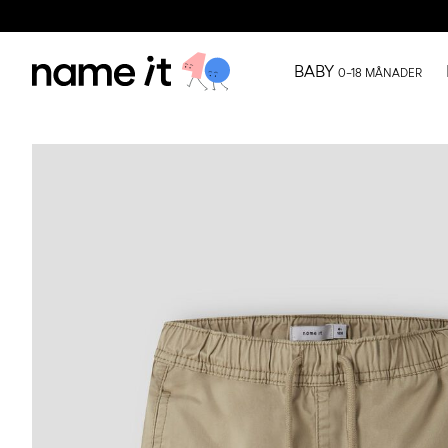
BABY
0–18 MÅNADER