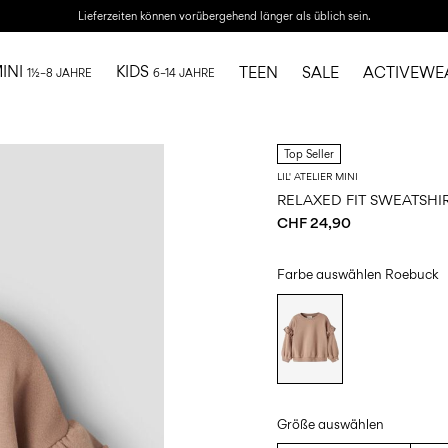
Lieferzeiten können vorübergehend länger als üblich sein.
INI
KIDS
TEEN
SALE
ACTIVEWE
1½–8 JAHRE
6–14 JAHRE
Top Seller
LIL' ATELIER MINI
RELAXED FIT SWEATSHI
CHF 24,90
Farbe auswählen
Roebuck
Größe auswählen