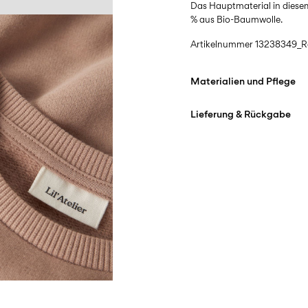
Das Hauptmaterial in diese
% aus Bio-Baumwolle.
Artikelnummer
13238349_R
Materialien und Pflege
Lieferung & Rückgabe
Maschinenwäsche bei
Nicht bleichen
Lieferung nach Hause (Swis
Nicht im Wäschetrock
Ab
CHF 99,90
kostenlos
Bügeleisen auf mittlere
Nicht chemisch reinig
Lieferung nach Hause (Sw
Hängend trocknen
Ab
CHF 99,90
kostenlos