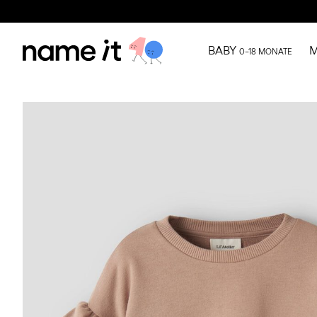
BABY
M
0–18 MONATE