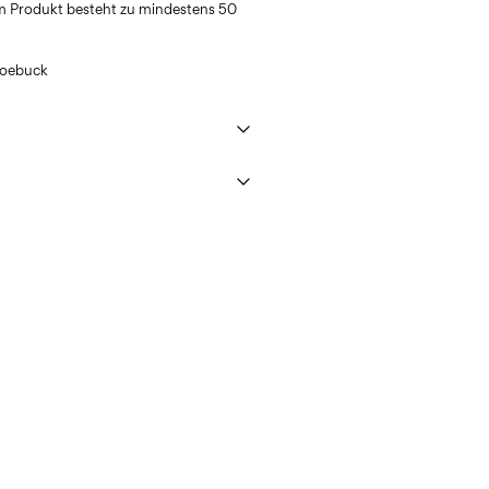
m Produkt besteht zu mindestens 50
oebuck
 max. 40 °C im Schonwaschgang
sPost Priority)
CHF 6,95
ner trocknen
r Hitze.
en
issPost Economy)
CHF 5,95