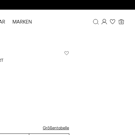
AR
MARKEN
0
Übersicht
Bestellhistorie
Profil
RT
Wunschliste
FAQ
ABMELDEN
Größentabelle