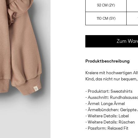
92 CM (2Y)
110 CM (5Y)
Zum Ware
Produktbeschreibung
Kreiere mit hochwertigen All
Kind, das nicht nur bequem,
- Produktart: Sweatshirts
- Ausschnitt: Rundhalsaussc
- Ärmel: Lange Ärmel
- Ärmelbündchen: Gerippt
- Weitere Details: Label
- Weitere Details: Rüschen
- Passform: Relaxed Fit