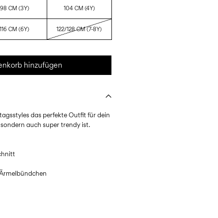
98 CM (3Y)
104 CM (4Y)
116 CM (6Y)
122/128 CM (7-8Y)
nkorb hinzufügen
tagsstyles das perfekte Outfit für dein
 sondern auch super trendy ist.
hnitt
e Ärmelbündchen