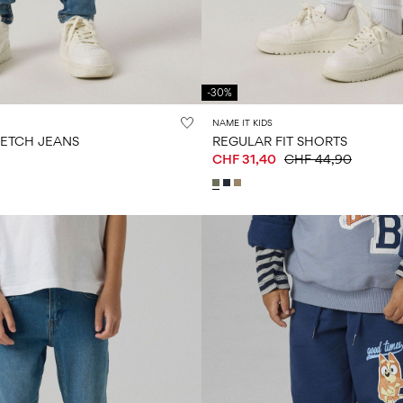
-30%
NAME IT KIDS
TRETCH JEANS
REGULAR FIT SHORTS
CHF 31,40
CHF 44,90