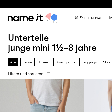
BABY
M
0–18 MONATE
Unterteile
junge mini 1½–8 jahre
Alle
Jeans
Hosen
Sweatpants
Leggings
Short
Filtern und sortieren