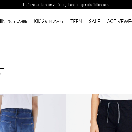
Lieferzeiten können vorübergehend länger als üblich sein.
INI
KIDS
TEEN
SALE
ACTIVEWE
1½–8 JAHRE
6–14 JAHRE
s