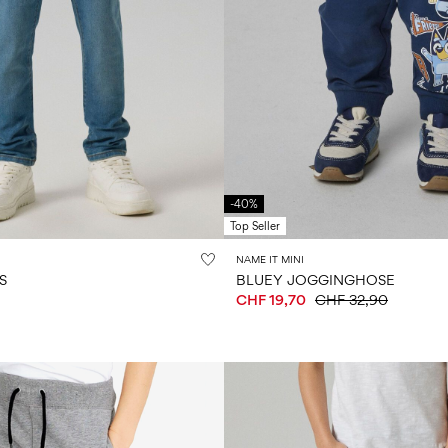
-40%
Top Seller
NAME IT MINI
S
BLUEY JOGGINGHOSE
CHF 19,70
CHF 32,90