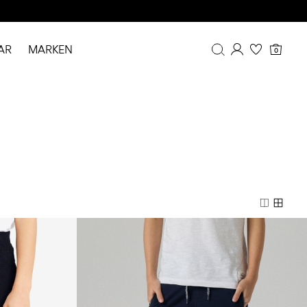
AR
MARKEN
0
Übersicht
Bestellhistorie
Profil
Wunschliste
FAQ
ABMELDEN