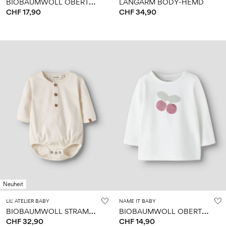
B
IOBAUMWOLL OBERTEIL
LANGARM BODY-HEMD
CHF 17,90
CHF 34,90
Neuheit
LIL' ATELIER BABY
NAME IT BABY
B
IOBAUMWOLL STRAMPLER
B
IOBAUMWOLL OBERTEIL
CHF 32,90
CHF 14,90