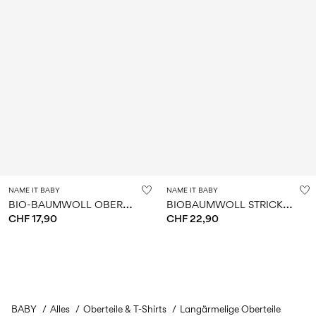
NAME IT BABY
NAME IT BABY
B
IO-BAUMWOLL OBERTEIL
B
IOBAUMWOLL STRICKJACKE
CHF 17,90
CHF 22,90
BABY
Alles
Oberteile & T-Shirts
Langärmelige Oberteile