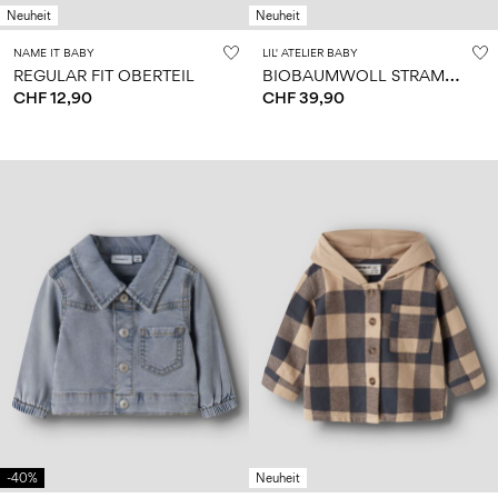
Neuheit
Neuheit
NAME IT BABY
LIL' ATELIER BABY
B
IOBAUMWOLL STRAMPLER
REGULAR FIT OBERTEIL
CHF 12,90
CHF 39,90
-40%
Neuheit