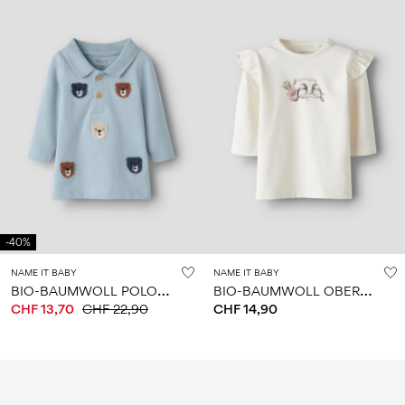
-40%
NAME IT BABY
NAME IT BABY
B
IO-BAUMWOLL POLOSHIRT
B
IO-BAUMWOLL OBERTEIL
CHF 13,70
CHF 22,90
CHF 14,90