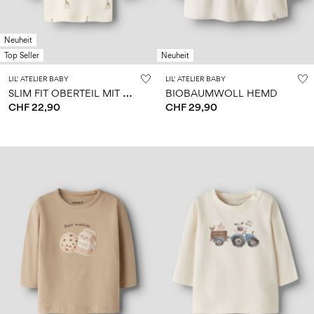
Neuheit
Top Seller
Neuheit
LIL' ATELIER BABY
LIL' ATELIER BABY
S
LIM FIT OBERTEIL MIT LANGEN ÄRMELN
BIOBAUMWOLL HEMD
CHF 22,90
CHF 29,90