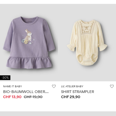
-30%
NAME IT BABY
LIL' ATELIER BABY
B
IO-BAUMWOLL OBERTEIL
SHIRT STRAMPLER
CHF 13,90
CHF 19,90
CHF 29,90