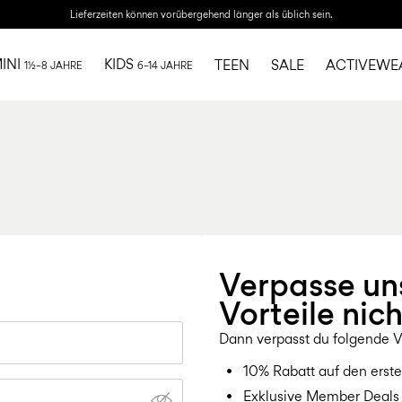
Lieferzeiten können vorübergehend länger als üblich sein.
INI
KIDS
TEEN
SALE
ACTIVEWE
1½–8 JAHRE
6–14 JAHRE
Verpasse u
Vorteile nich
Dann verpasst du folgende Vo
10% Rabatt auf den erste
Exklusive Member Deals