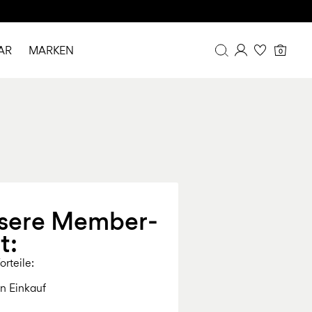
AR
MARKEN
0
Übersicht
Bestellhistorie
Profil
Wunschliste
FAQ
ABMELDEN
nsere Member-
t:
rteile:
n Einkauf