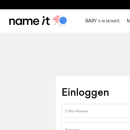
BABY
M
0–18 MONATE
Einloggen
E-Mail-Adresse
Passwort