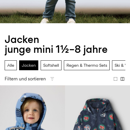
Größe
school
play
Babys
6–
27-
6–
1½–
0–
14
35
14
8
18
Jahre
Jahre
Jahre
monate
Jacken
Anmelden
junge mini 1½–8 jahre
Hast
du
Fragen?
Alle
Jacken
Softshell
Regen & Thermo Sets
Ski & W
Über
uns
Filtern und sortieren
Schweiz
/
Deutsch