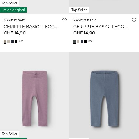
Top Seller
I'm an original
Top Seller
NAME IT BABY
NAME IT BABY
G
ERIPPTE BASIC- LEGGINGS
G
ERIPPTE BASIC- LEGGINGS
CHF 14,90
CHF 14,90
+22
+22
Top Seller