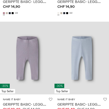
G
ERIPPTE BASIC- LEGGINGS
G
ERIPPTE BASIC- LEGGINGS
CHF 14,90
CHF 14,90
+22
+22
-30%
-30%
Top Seller
Top Seller
NAME IT BABY
NAME IT BABY
G
ERIPPTE BASIC- LEGGINGS
G
ERIPPTE BASIC- LEGGINGS