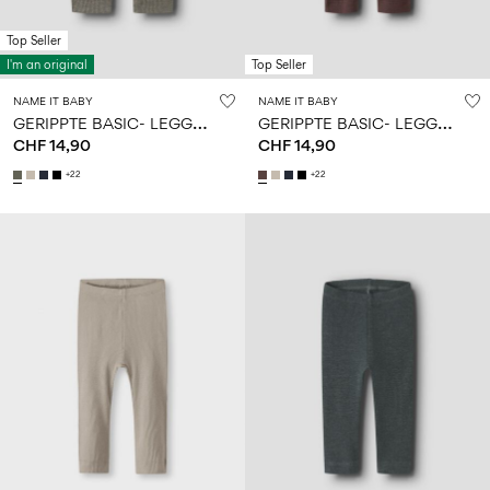
Top Seller
I'm an original
Top Seller
NAME IT BABY
NAME IT BABY
G
ERIPPTE BASIC- LEGGINGS
G
ERIPPTE BASIC- LEGGINGS
CHF 14,90
CHF 14,90
+22
+22