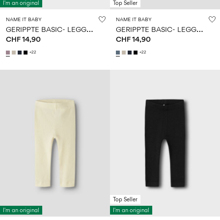
I'm an original
Top Seller
NAME IT BABY
NAME IT BABY
G
ERIPPTE BASIC- LEGGINGS
G
ERIPPTE BASIC- LEGGINGS
CHF 14,90
CHF 14,90
+22
+22
Top Seller
I'm an original
I'm an original