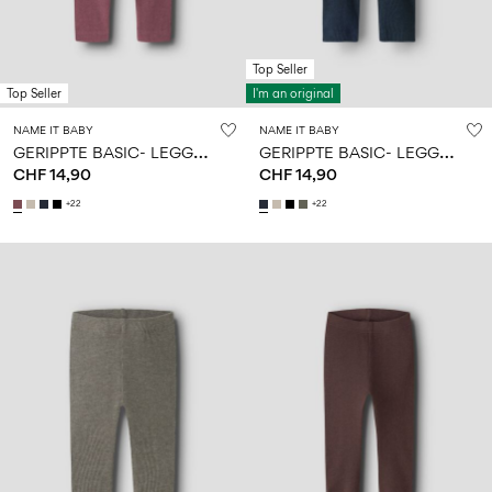
Top Seller
Top Seller
I'm an original
NAME IT BABY
NAME IT BABY
G
ERIPPTE BASIC- LEGGINGS
G
ERIPPTE BASIC- LEGGINGS
CHF 14,90
CHF 14,90
+22
+22