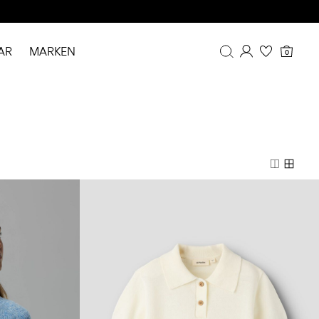
AR
MARKEN
0
Übersicht
Bestellhistorie
Profil
Wunschliste
FAQ
ABMELDEN