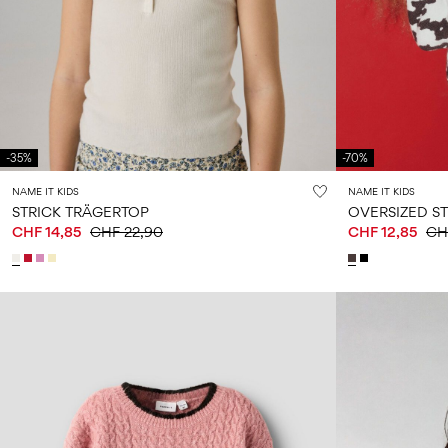
-35%
-70%
NAME IT KIDS
NAME IT KIDS
STRICK TRÄGERTOP
OVERSIZED S
CHF 14,85
CHF 22,90
CHF 12,85
CH