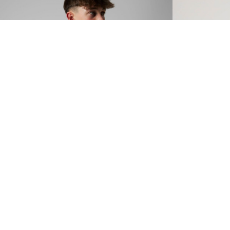
-50%
-40%
LMTD
NAME IT KIDS