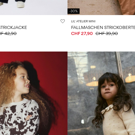
-30%
LIL' ATELIER MINI
STRICKJACKE
FALLMASCHEN STRICKOBERTE
F 42,90
CHF 27,90
CHF 39,90