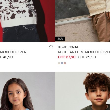
-30%
LIL' ATELIER MINI
TRICKPULLOVER
REGULAR FIT STRICKPULLOVE
F 42,90
CHF 27,90
CHF 39,90