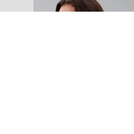
-30%
LMTD