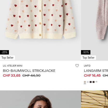
-25%
-50%
Top Seller
Top Seller
LIL' ATELIER MINI
LMTD
BIO-BAUMWOLL STRICKJACKE
LANGARM STR
CHF 33,65
CHF 44,90
CHF 16,45
CH
+1