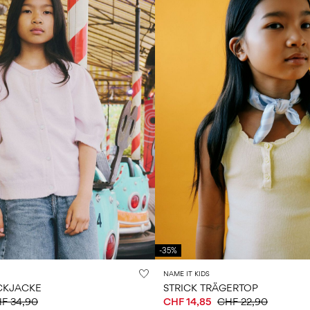
-35%
NAME IT KIDS
ICKJACKE
STRICK TRÄGERTOP
F 34,90
CHF 14,85
CHF 22,90