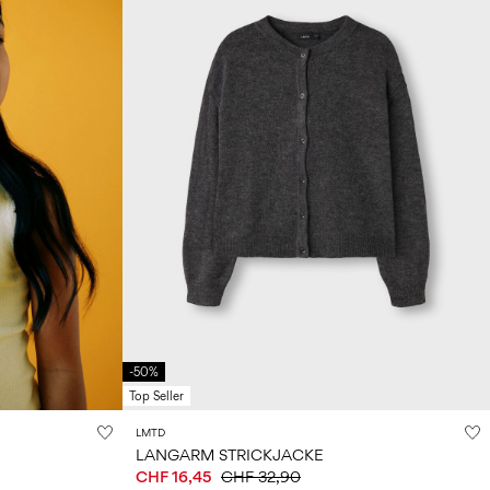
-50%
Top Seller
LMTD
LANGARM STRICKJACKE
CHF 16,45
CHF 32,90