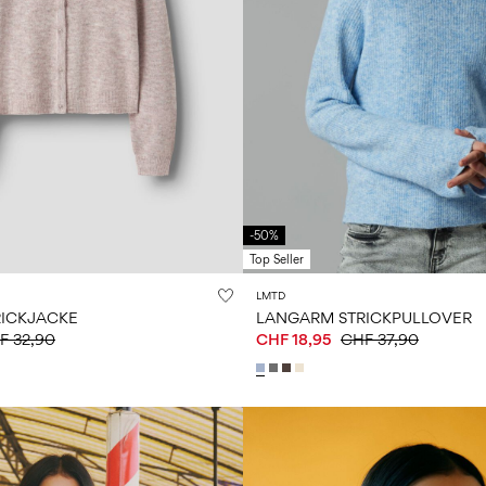
-50%
Top Seller
LMTD
ICKJACKE
LANGARM STRICKPULLOVER
F 32,90
CHF 18,95
CHF 37,90