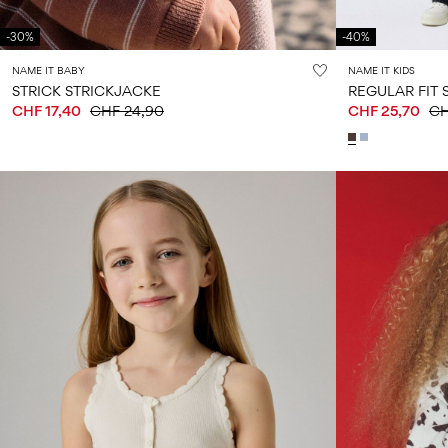
-30%
-40%
NAME IT BABY
NAME IT KIDS
STRICK STRICKJACKE
REGULAR FIT 
CHF 17,40
CHF 24,90
CHF 25,70
CH