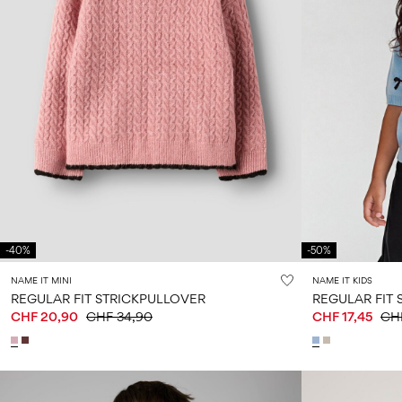
-40%
-50%
NAME IT MINI
NAME IT KIDS
REGULAR FIT STRICKPULLOVER
REGULAR FIT 
CHF 20,90
CHF 34,90
CHF 17,45
CH