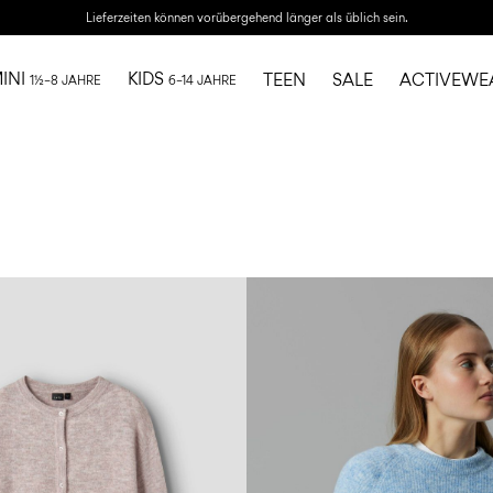
Lieferzeiten können vorübergehend länger als üblich sein.
INI
KIDS
TEEN
SALE
ACTIVEWE
1½–8 JAHRE
6–14 JAHRE