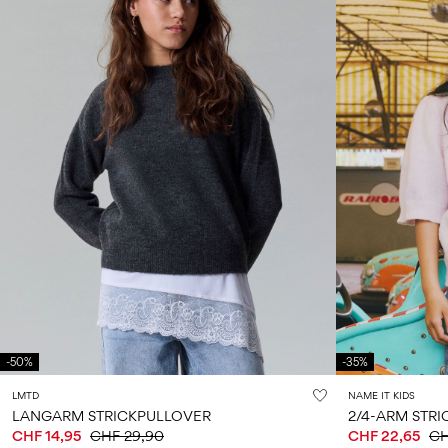
-50%
-35%
LMTD
NAME IT KIDS
LANGARM STRICKPULLOVER
2/4-ARM STR
CHF 14,95
CHF 29,90
CHF 22,65
CH