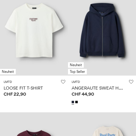
Neuheit
Neuheit
Top Seller
LMTD
LMTD
A
NGERAUTE SWEAT HOODIE MIT REISSVERSCHLUSS
LOOSE FIT T-SHIRT
CHF 22,90
CHF 44,90