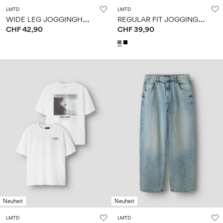
LMTD
LMTD
W
IDE LEG JOGGINGHOSE
R
EGULAR FIT JOGGINGHOSE
CHF 42,90
CHF 39,90
Neuheit
Neuheit
LMTD
LMTD