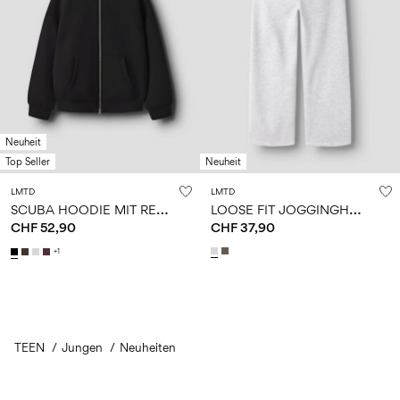
Neuheit
Top Seller
Neuheit
LMTD
LMTD
S
CUBA HOODIE MIT REISSVERSCHLUSS
L
OOSE FIT JOGGINGHOSE
CHF 52,90
CHF 37,90
+1
TEEN
Jungen
You have seen 24 of 43 articles.
Neuheiten
Load next