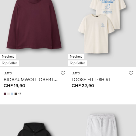
Neuheit
Neuheit
Top Seller
Top Seller
LMTD
LMTD
B
IOBAUMWOLL OBERTEIL
LOOSE FIT T-SHIRT
CHF 19,90
CHF 22,90
+3