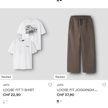
Neuheit
Neuheit
LMTD
LMTD
L
OOSE FIT JOGGINGHOSE
LOOSE FIT T-SHIRT
CHF 22,90
CHF 37,90