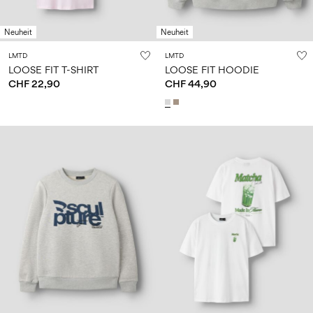
Größe
school
play
Babys
6–
27-
6–
1½–
0–
14
35
Neuheit
Neuheit
14
8
18
Jahre
Jahre
Jahre
monate
LMTD
LMTD
LOOSE FIT T-SHIRT
LOOSE FIT HOODIE
CHF 22,90
CHF 44,90
Sign
in
Any
questions?
About
Us
Schweiz
/
Deutsch