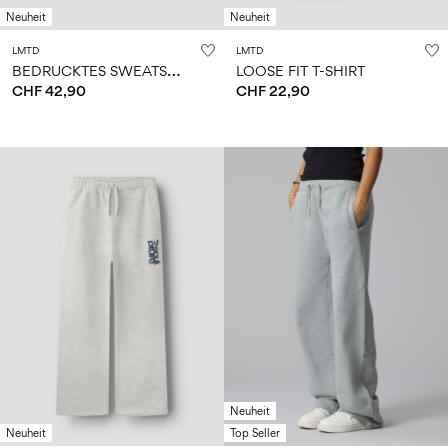
Neuheit
Neuheit
LMTD
LMTD
B
EDRUCKTES SWEATSHIRT
LOOSE FIT T-SHIRT
CHF 42,90
CHF 22,90
Neuheit
Neuheit
Top Seller