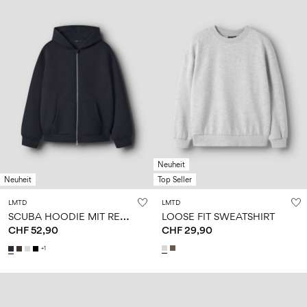
Neuheit
Neuheit
Top Seller
LMTD
LMTD
S
CUBA HOODIE MIT REISSVERSCHLUSS
LOOSE FIT SWEATSHIRT
CHF 52,90
CHF 29,90
+1