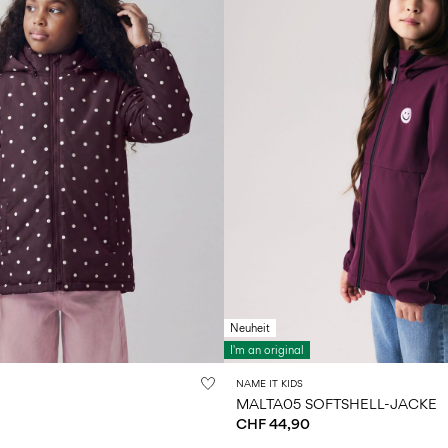
Neuheit
I'm an original
NAME IT KIDS
MALTA05 SOFTSHELL-JACKE
CHF 44,90