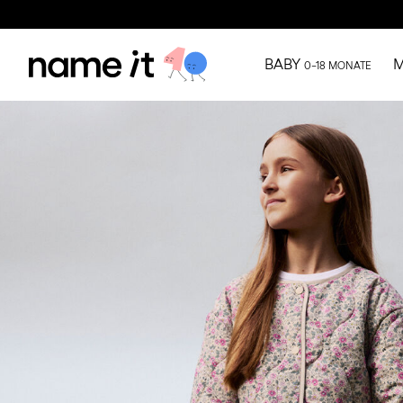
BABY
M
0–18 MONATE