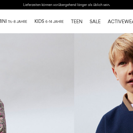
Lieferzeiten können vorübergehend länger als üblich sein.
INI
KIDS
TEEN
SALE
ACTIVEWE
1½–8 JAHRE
6–14 JAHRE