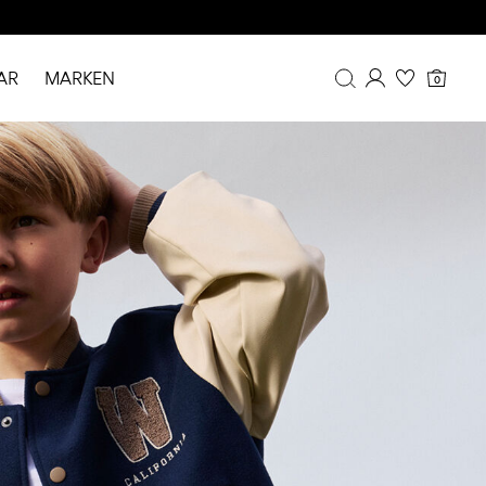
AR
MARKEN
0
Übersicht
Bestellhistorie
Profil
Wunschliste
FAQ
ABMELDEN