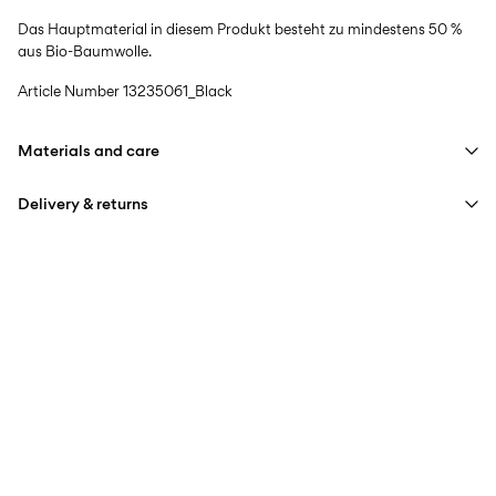
Das Hauptmaterial in diesem Produkt besteht zu mindestens 50 %
aus Bio-Baumwolle.
Article Number
13235061_Black
Materials and care
Delivery & returns
Machine wash at max 40°C under gentle wash programme
Do not bleach
Lieferung nach Hause (SwissPost Priority)
CHF 6,95
Do not tumble dry
Free from
CHF 99,90
Iron on medium heat settings
Do not dry clean
Lieferung nach Hause (SwissPost Economy)
CHF 5,95
Line dry
Free from
CHF 99,90