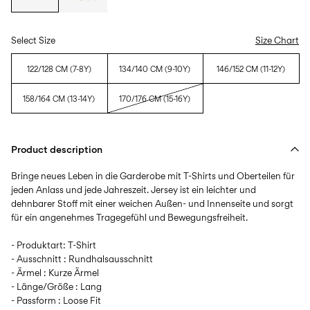
Select Size
Size Chart
122/128 CM (7-8Y)
134/140 CM (9-10Y)
146/152 CM (11-12Y)
158/164 CM (13-14Y)
170/176 CM (15-16Y)
Product description
Bringe neues Leben in die Garderobe mit T-Shirts und Oberteilen für
jeden Anlass und jede Jahreszeit. Jersey ist ein leichter und
dehnbarer Stoff mit einer weichen Außen- und Innenseite und sorgt
für ein angenehmes Tragegefühl und Bewegungsfreiheit.
- Produktart: T-Shirt
- Ausschnitt : Rundhalsausschnitt
- Ärmel : Kurze Ärmel
- Länge/Größe : Lang
- Passform : Loose Fit