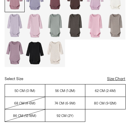
Select Size
Size Chart
50 CM (0-1M)
56 CM (1-2M)
62 CM (2-4M)
68 CM (4-6M)
74 CM (6-9M)
80 CM (9-12M)
86 CM (12-18M)
92 CM (2Y)