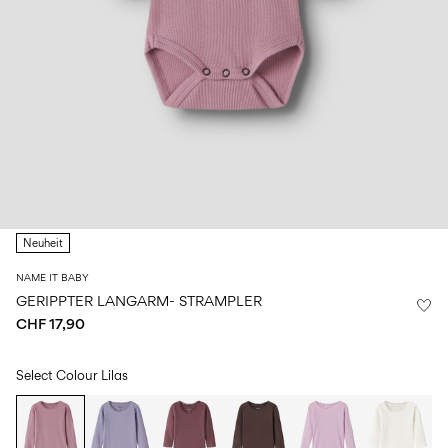
Größe
school
play
Babys
6–
27-
6–
1½–
0–
14
35
14
8
18
Jahre
Jahre
Jahre
monate
Sign
in
Any
questions?
Neuheit
About
Us
NAME IT BABY
Schweiz
GERIPPTER LANGARM- STRAMPLER
/
CHF 17,90
Deutsch
Select Colour
Lilas