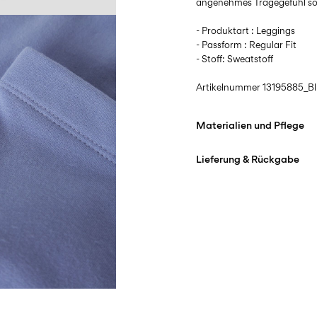
angenehmes Tragegefühl so
- Produktart : Leggings
- Passform : Regular Fit
- Stoff: Sweatstoff
Artikelnummer
13195885_Bl
Materialien und Pflege
Lieferung & Rückgabe
Maschinenwäsche bei
Lieferung nach Hause (Swis
Nicht bleichen
Ab
CHF 99,90
kostenlos
Nicht im Wäschetrock
Bügeleisen auf mittlere
Lieferung nach Hause (Sw
Nicht chemisch reinig
Ab
CHF 99,90
kostenlos
Hängend trocknen