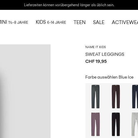
Lieferzeiten können vorübergehend länger als üblich sein.
INI
KIDS
TEEN
SALE
ACTIVEWE
1½–8 JAHRE
6–14 JAHRE
NAME IT KIDS
SWEAT LEGGINGS
CHF 19,95
Farbe auswählen
Blue Ice