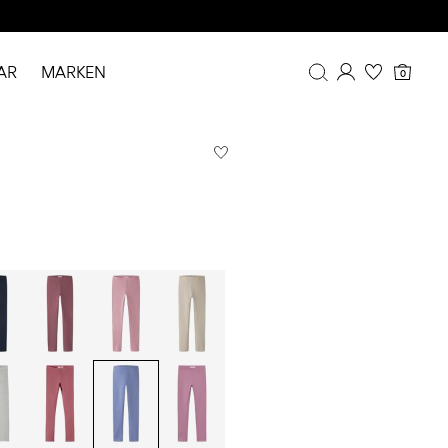
AR
MARKEN
0
Übersicht
Bestellhistorie
Profil
Wunschliste
FAQ
ABMELDEN