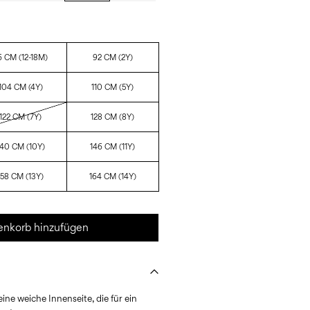
6 CM (12-18M)
92 CM (2Y)
104 CM (4Y)
110 CM (5Y)
122 CM (7Y)
128 CM (8Y)
140 CM (10Y)
146 CM (11Y)
158 CM (13Y)
164 CM (14Y)
nkorb hinzufügen
ine weiche Innenseite, die für ein