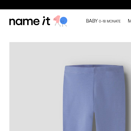
BABY
M
0–18 MONATE