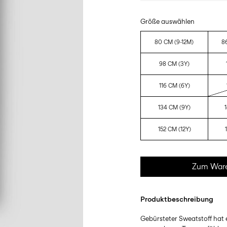
Größe auswählen
80 CM (9-12M)
8
98 CM (3Y)
116 CM (6Y)
134 CM (9Y)
152 CM (12Y)
Zum Ware
Produktbeschreibung
Gebürsteter Sweatstoff hat e