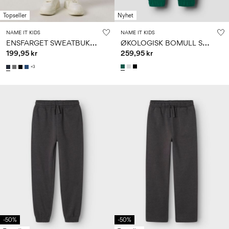
Topseller
Nyhet
NAME IT KIDS
NAME IT KIDS
E
NSFARGET SWEATBUKSER
Ø
KOLOGISK BOMULL SWEATBUKSER
199,95 kr
259,95 kr
+3
-50%
-50%