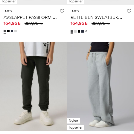
Topseller
Topseller
LMTD
LMTD
A
VSLAPPET PASSFORM SWEATBUKSER
R
ETTE BEN SWEATBUKSER
164,95 kr
329,95 kr
164,95 kr
329,95 kr
+1
Nyhet
Topseller