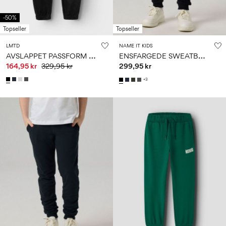
-50%
Topseller
Topseller
LMTD
NAME IT KIDS
A
VSLAPPET PASSFORM SWEATBUKSER
E
NSFARGEDE SWEATBUKSER
164,95 kr
329,95 kr
299,95 kr
+3