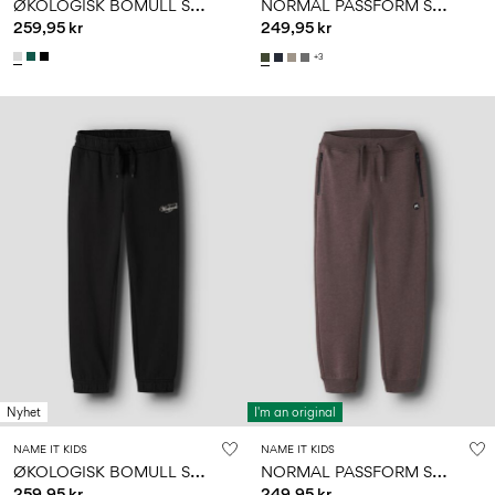
Ø
KOLOGISK BOMULL SWEATBUKSER
N
ORMAL PASSFORM SWEATBUKSER
259,95 kr
249,95 kr
+3
Nyhet
I'm an original
NAME IT KIDS
NAME IT KIDS
Ø
KOLOGISK BOMULL SWEATBUKSER
N
ORMAL PASSFORM SWEATBUKSER
259,95 kr
249,95 kr