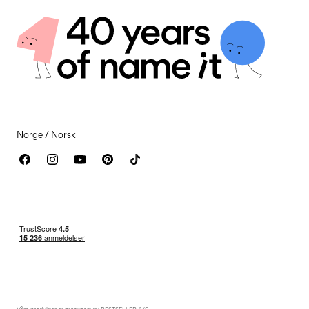
Personvernregler
Retur og refusjon
Handelsvilkår
Returner her
Informasjonskapsler
Gavekort-saldo
Innstillinger for informasjonskapsler
Kontakt oss
Tilgjengelighetserklæring
Norge / Norsk