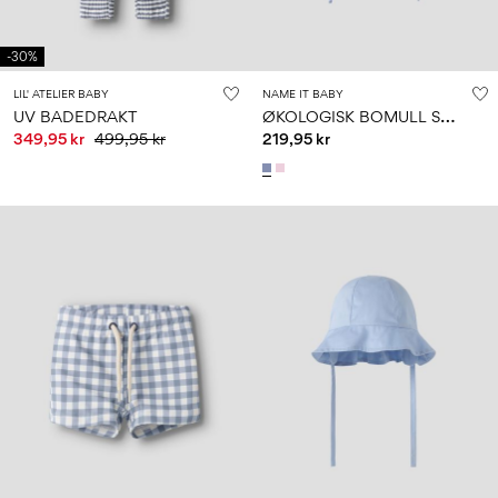
-30%
LIL' ATELIER BABY
NAME IT BABY
Ø
KOLOGISK BOMULL SOLHATT
UV BADEDRAKT
349,95 kr
499,95 kr
219,95 kr