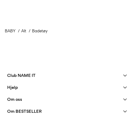
BABY
Alt
Badetøy
Club NAME IT
Se fordeler
Hjelp
Bli member
Kundeservice
Om oss
Kontoen min
Størrelsesguide
40 years of NAME IT
FAQ
Om BESTSELLER
Spor pakken din
Vår historie
Jobb & karriere
Finn en butikk
Insight
Bærekraft
Leveringsmuligheter
Sertifikater