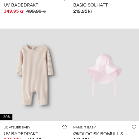
UV BADEDRAKT
BASIC SOLHATT
349,95 kr
499,95 kr
219,95 kr
-30%
LIL' ATELIER BABY
NAME IT BABY
Ø
KOLOGISK BOMULL SOLHATT
UV BADEDRAKT