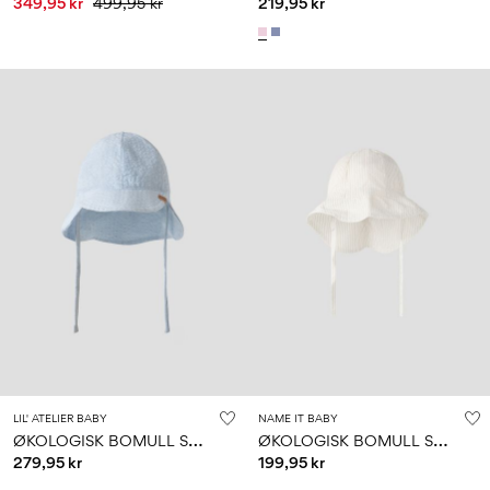
349,95 kr
499,95 kr
219,95 kr
LIL' ATELIER BABY
NAME IT BABY
Ø
KOLOGISK BOMULL SOLHATT
Ø
KOLOGISK BOMULL SOLHATT
279,95 kr
199,95 kr