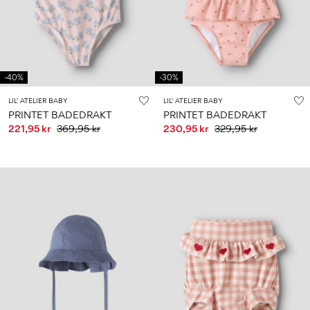
Størrelse
school
play
baby
6–
27-
6–
1½–
0–
14
35
14
8
18
år
år
år
måneder
-40%
-30%
Sign
LIL' ATELIER BABY
LIL' ATELIER BABY
in
PRINTET BADEDRAKT
PRINTET BADEDRAKT
221,95 kr
369,95 kr
230,95 kr
329,95 kr
Any
questions?
About
Us
Norge
/
norsk