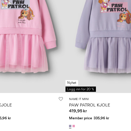
Nyhet
Logg inn for 20 %
NAME IT MINI
KJOLE
PAW PATROL KJOLE
419,95 kr
5,96 kr
Member price
335,96 kr