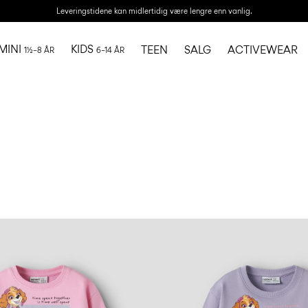
Leveringstidene kan midlertidig være lengre enn vanlig.
MINI
KIDS
TEEN
SALG
ACTIVEWEAR
1½–8 ÅR
6–14 ÅR