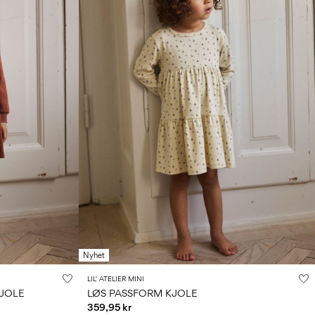
Nyhet
LIL' ATELIER MINI
JOLE
LØS PASSFORM KJOLE
359,95 kr