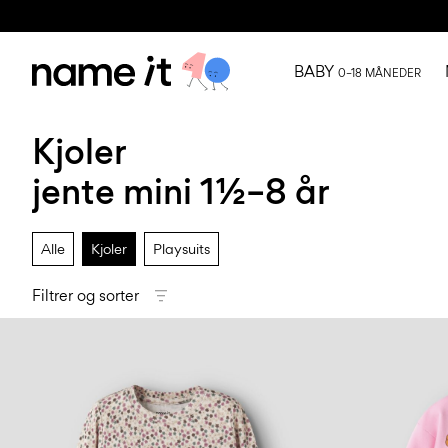
BABY
0–18 MÅNEDER
Kjoler
jente mini 1½–8 år
Alle
Kjoler
Playsuits
Filtrer og sorter