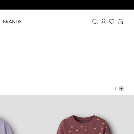
BRANDS
0
Oversikt
Ordrehistorikk
Profil
Ønskeliste
FAQ
Logg ut