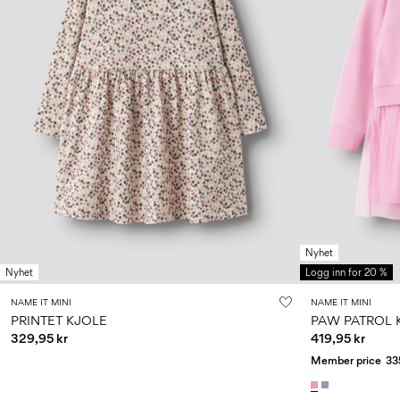
Nyhet
Nyhet
Logg inn for 20 %
NAME IT MINI
NAME IT MINI
PRINTET KJOLE
PAW PATROL 
329,95 kr
419,95 kr
Member price
33