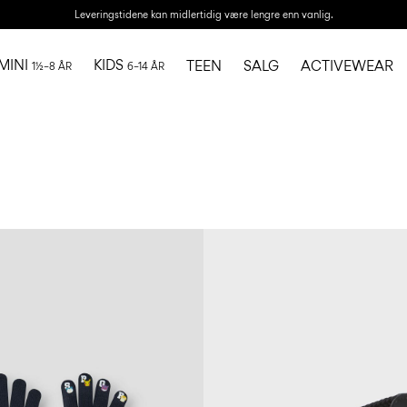
Leveringstidene kan midlertidig være lengre enn vanlig.
MINI
KIDS
TEEN
SALG
ACTIVEWEAR
1½–8 ÅR
6–14 ÅR