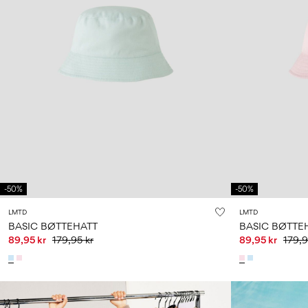
-50%
-50%
LMTD
LMTD
BASIC BØTTEHATT
BASIC BØTTE
89,95 kr
179,95 kr
89,95 kr
179,9