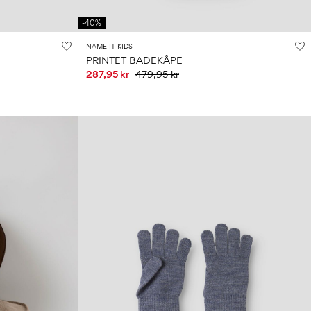
-40%
NAME IT KIDS
PRINTET BADEKÅPE
287,95 kr
479,95 kr