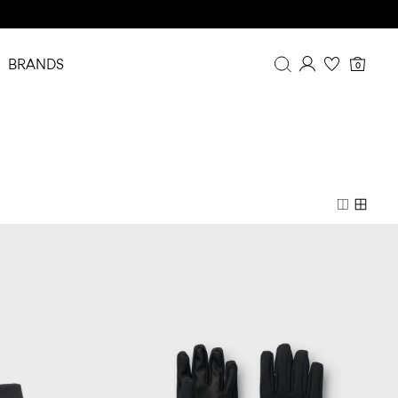
BRANDS
0
Oversikt
Ordrehistorikk
Profil
Ønskeliste
FAQ
Logg ut