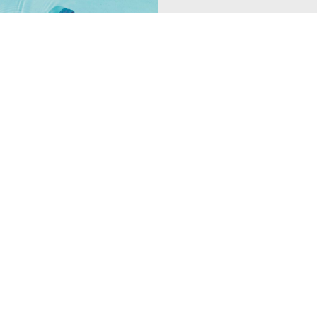
With RECCO reflector
NAME IT KIDS