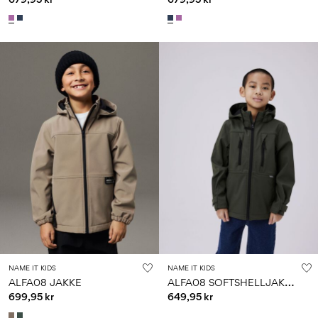
NAME IT KIDS
NAME IT KIDS
A
LFA08 SOFTSHELLJAKKE
ALFA08 JAKKE
699,95 kr
649,95 kr