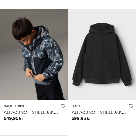
NAME IT KIDS
LMTD
A
LFA08 SOFTSHELLJAKKE
A
LFA08 SOFTSHELLJAKKE
649,95 kr
599,95 kr