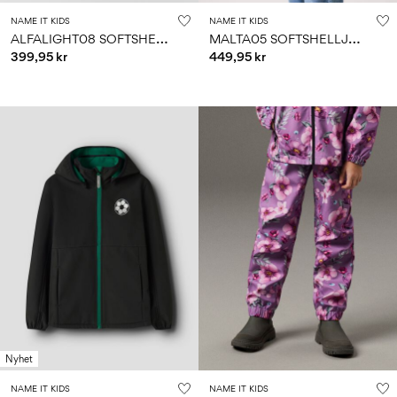
NAME IT KIDS
NAME IT KIDS
A
LFALIGHT08 SOFTSHELL-BUKSER
M
ALTA05 SOFTSHELLJAKKE
399,95 kr
449,95 kr
Nyhet
NAME IT KIDS
NAME IT KIDS