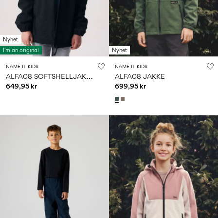
Nyhet
I'm an original
Nyhet
NAME IT KIDS
NAME IT KIDS
A
LFA08 SOFTSHELLJAKKE
ALFA08 JAKKE
649,95 kr
699,95 kr