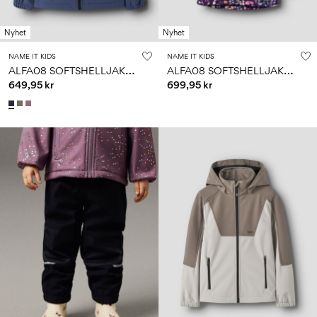
Nyhet
Nyhet
NAME IT KIDS
NAME IT KIDS
A
LFA08 SOFTSHELLJAKKE
A
LFA08 SOFTSHELLJAKKE
649,95 kr
699,95 kr