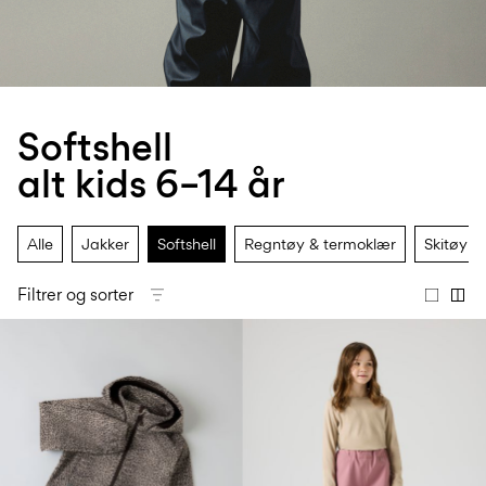
Størrelse
school
play
baby
6–
27-
6–
1½–
0–
14
35
14
8
18
år
år
år
måneder
Softshell
Logg
alt kids 6–14 år
inn
Spørsmål?
Alle
Jakker
Softshell
Regntøy & termoklær
Skitøy
Om
oss
Filtrer og sorter
Norge
/
norsk