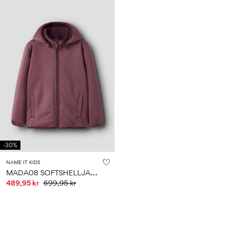
-30%
NAME IT KIDS
M
ADA08 SOFTSHELLJAKKE
489,95 kr
699,95 kr