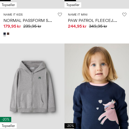
Topseller
Topseller
NAME IT KIDS
NAME IT MINI
N
ORMAL PASSFORM SWEAT T-SKJORTE
P
AW PATROL FLEECEJAKKE
179,95 kr
239,95 kr
244,95 kr
349,95 kr
-20%
Topseller
-20%