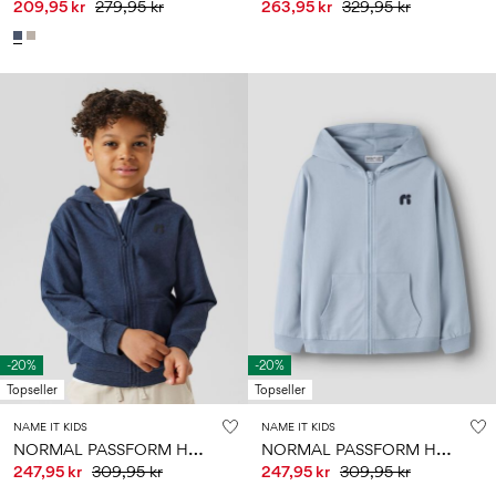
209,95 kr
279,95 kr
263,95 kr
329,95 kr
-20%
-20%
Topseller
Topseller
NAME IT KIDS
NAME IT KIDS
N
ORMAL PASSFORM HETTEJAKKE MED GLIDELÅS
N
ORMAL PASSFORM HETTEJAKKE MED GLIDELÅS
247,95 kr
309,95 kr
247,95 kr
309,95 kr