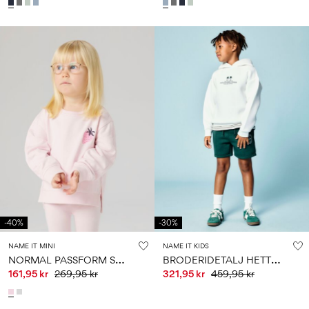
-40%
-30%
NAME IT MINI
NAME IT KIDS
N
ORMAL PASSFORM SWEATSHIRT
B
RODERIDETALJ HETTEGENSER
161,95 kr
269,95 kr
321,95 kr
459,95 kr