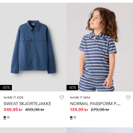
-30%
-50%
NAME IT KIDS
NAME IT MINI
N
ORMAL PASSFORM POLOSKJORTE
SWEAT SKJORTEJAKKE
349,95 kr
499,95 kr
139,95 kr
279,95 kr