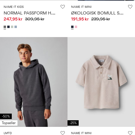
NAME IT KIDS
NAME IT MINI
N
ORMAL PASSFORM HETTEJAKKE MED GLIDELÅS
Ø
KOLOGISK BOMULL SWEATSHIRT
247,95 kr
309,95 kr
191,95 kr
239,95 kr
-50%
Topseller
-25%
LMTD
NAME IT MINI