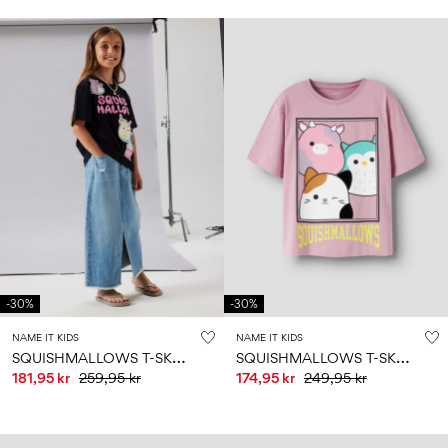
-30%
-30%
NAME IT KIDS
NAME IT KIDS
S
QUISHMALLOWS T-SKJORTE
S
QUISHMALLOWS T-SKJORTE
181,95 kr
259,95 kr
174,95 kr
249,95 kr