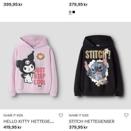
399,95 kr
379,95 kr
NAME IT KIDS
NAME IT KIDS
H
ELLO KITTY HETTEGENSER
STITCH HETTEGENSER
419,95 kr
379,95 kr