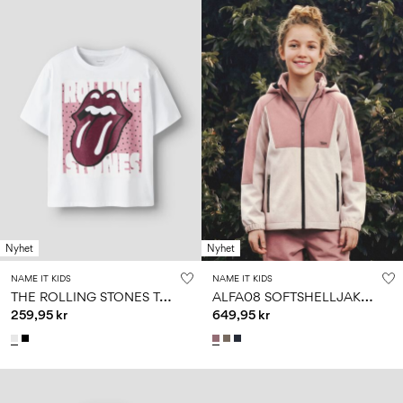
Nyhet
Nyhet
NAME IT KIDS
NAME IT KIDS
T
HE ROLLING STONES T-SKJORTE
A
LFA08 SOFTSHELLJAKKE
259,95 kr
649,95 kr