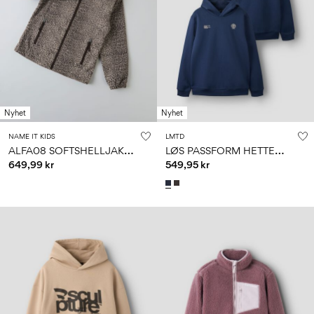
Nyhet
Nyhet
NAME IT KIDS
LMTD
A
LFA08 SOFTSHELLJAKKE
L
ØS PASSFORM HETTEGENSER
649,99 kr
549,95 kr