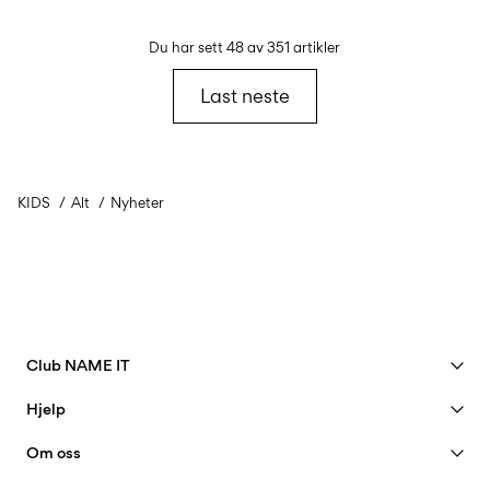
Du har sett 48 av 351 artikler
Last neste
KIDS
Alt
Nyheter
Club NAME IT
Se fordeler
Hjelp
Bli member
Kundeservice
Om oss
Kontoen min
Størrelsesguide
40 years of NAME IT
FAQ