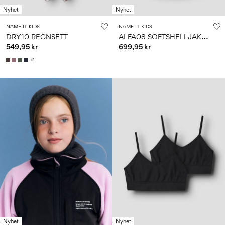
Nyhet
Nyhet
NAME IT KIDS
NAME IT KIDS
A
LFA08 SOFTSHELLJAKKE
DRY10 REGNSETT
549,95 kr
699,95 kr
+2
Nyhet
Nyhet