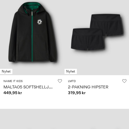
Nyhet
Nyhet
NAME IT KIDS
LMTD
M
ALTA05 SOFTSHELLJAKKE
2-PAKNING HIPSTER
449,95 kr
319,95 kr