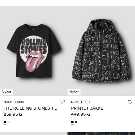
Nyhet
Nyhet
NAME IT KIDS
NAME IT KIDS
T
HE ROLLING STONES T-SKJORTE
PRINTET JAKKE
259,95 kr
449,95 kr