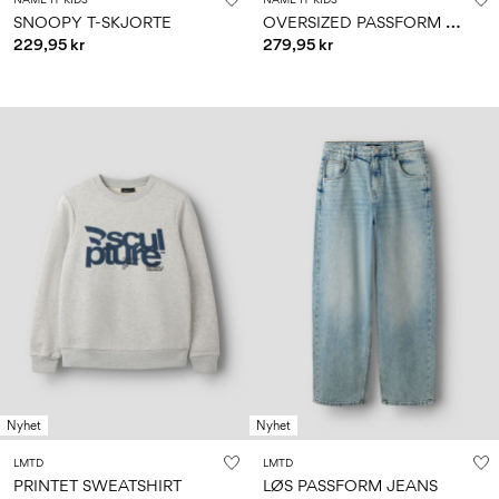
O
VERSIZED PASSFORM SWEATSHIRT
SNOOPY T-SKJORTE
229,95 kr
279,95 kr
Nyhet
Nyhet
LMTD
LMTD
PRINTET SWEATSHIRT
LØS PASSFORM JEANS