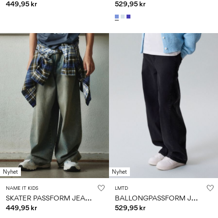
449,95 kr
529,95 kr
Nyhet
Nyhet
NAME IT KIDS
LMTD
S
KATER PASSFORM JEANS
B
ALLONGPASSFORM JEANS
449,95 kr
529,95 kr