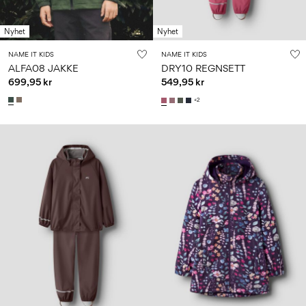
Størrelse
school
play
baby
6–
27-
6–
1½–
0–
14
35
Nyhet
Nyhet
14
8
18
år
år
år
måneder
NAME IT KIDS
NAME IT KIDS
ALFA08 JAKKE
DRY10 REGNSETT
699,95 kr
549,95 kr
Logg
+2
inn
Spørsmål?
Om
oss
Norge
/
norsk