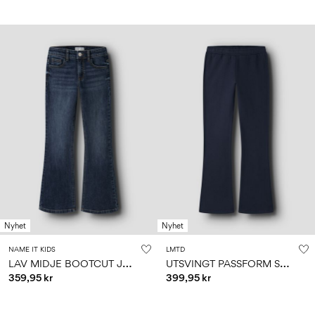
Nyhet
Nyhet
NAME IT KIDS
LMTD
L
AV MIDJE BOOTCUT JEANS
U
TSVINGT PASSFORM SWEATBUKSER
359,95 kr
399,95 kr