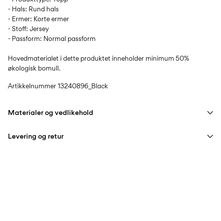
- Hals: Rund hals
- Ermer: Korte ermer
- Stoff: Jersey
- Passform: Normal passform
Hovedmaterialet i dette produktet inneholder minimum 50%
økologisk bomull.
Artikkelnummer
13240896_Black
Materialer og vedlikehold
Levering og retur
Maskinvask på maks 40°C med skånsomt vaskeprogram
Ikke bleke
Pick up at Service Point (PostNord)
59,00 kr
Ikke tørk i tørketrommel
Strykejern med medium varmeinnstillinger
Leveringsalternativer
Ikke tørrens