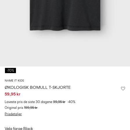
Størrelse
school
play
baby
6–
27-
6–
1½–
0–
14
35
14
8
18
år
år
år
måneder
Logg
inn
Spørsmål?
Om
-70%
oss
NAME IT KIDS
Norge
/
ØKOLOGISK BOMULL T-SKJORTE
norsk
59,95 kr
Laveste pris de siste 30 dagene
99,95 kr
-40%
Original pris
199,95 kr
Prisdetaljer
Velg farge
Black