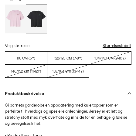
Velg størrelse
Størrelsestabell
116 CM (6Y)
122/128 CM (7-8Y)
134/140 CM (9-10Y)
146/152 CM (11-12Y)
158/164 CM (13-14Y)
Produktbeskrivelse
Gi barnets garderobe en oppdatering med kule topper som er
perfekte til hverdags og spesielle anledninger. Jersey er et lett og
stretchy stoff med myk overflate og innside for en behagelig følelse
og bevegelsesfrihet.
- Produkttype: Topp